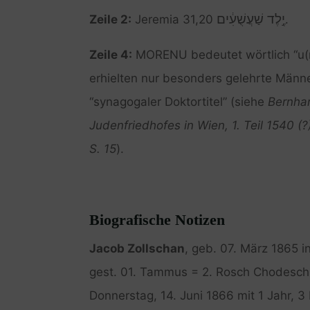
יֶ֣לֶד שַׁעֲשֻׁעִ֔ים
Zeile 2:
Jeremia 31,20
.
Zeile 4:
MORENU bedeutet wörtlich “u(ns
erhielten nur besonders gelehrte Männe
“synagogaler Doktortitel” (siehe
Bernhar
Judenfriedhofes in Wien, 1. Teil 1540 (?
S. 15
).
Biografische Notizen
Jacob Zollschan
, geb. 07. März 1865 
gest. 01. Tammus = 2. Rosch Chodes
Donnerstag, 14. Juni 1866 mit 1 Jahr, 