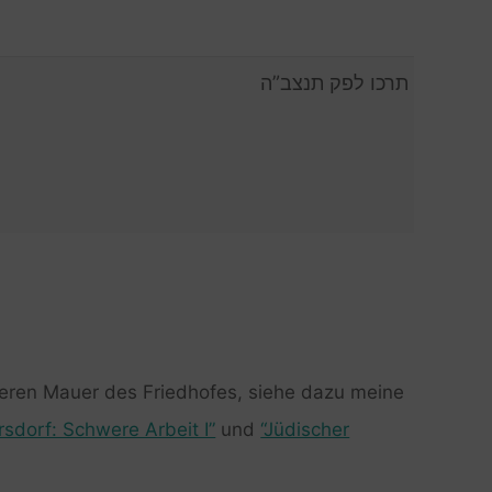
תרכו לפק תנצב”ה
deren Mauer des Friedhofes, siehe dazu meine
rsdorf: Schwere Arbeit I”
und
“Jüdischer