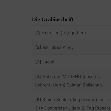
Die Grabinschrift
[1]
H(ier liegt) b(egraben)
[2]
ein liebes Kind,
[3]
Jacob,
[4]
Sohn des MORENU (unseres
Lehrers, Herrn) Salman Zollschan.
[5]
S(eine Seele) g(ing hinweg) am T
5 (= Donnerstag), dem 2. Tag R(osch)