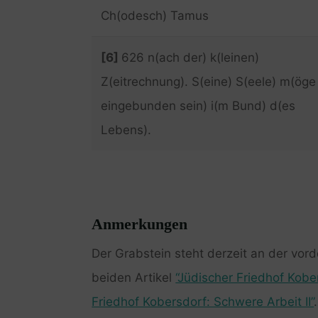
Ch(odesch) Tamus
[6]
626 n(ach der) k(leinen)
Z(eitrechnung). S(eine) S(eele) m(öge
eingebunden sein) i(m Bund) d(es
Lebens).
Anmerkungen
Der Grabstein steht derzeit an der vor
beiden Artikel
“Jüdischer Friedhof Kobe
Friedhof Kobersdorf: Schwere Arbeit II”
.