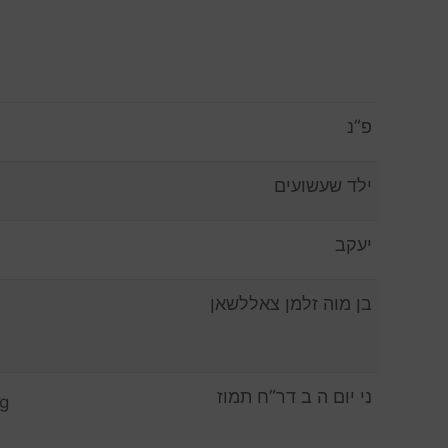
פ”נ
ילד שעשועים
יעקב
בן מוה זלמן צאללשאן
ני יום ה ב דר”ח תמוז
ag