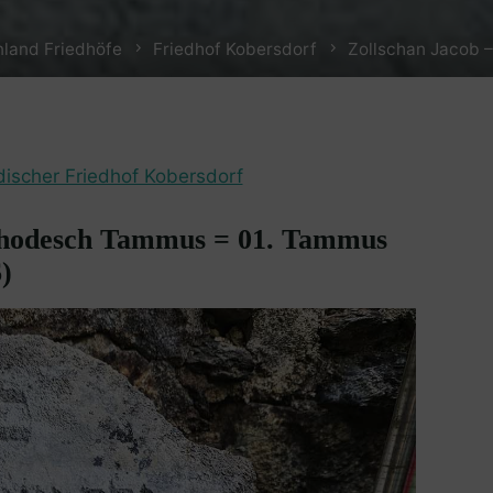
land Friedhöfe
Friedhof Kobersdorf
Zollschan Jacob –
discher Friedhof Kobersdorf
 Chodesch Tammus = 01. Tammus
)