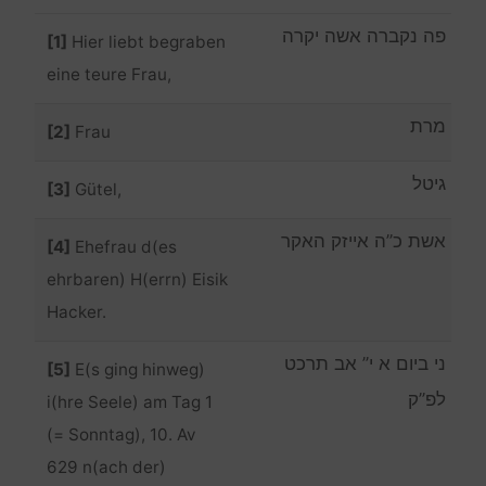
פה נקברה אשה יקרה
[1]
Hier liebt begraben
eine teure Frau,
מרת
[2]
Frau
גיטל
[3]
Gütel,
אשת כ”ה אייזק האקר
[4]
Ehefrau d(es
ehrbaren) H(errn) Eisik
Hacker.
ני ביום א י” אב תרכט
[5]
E(s ging hinweg)
לפ”ק
i(hre Seele) am Tag 1
(= Sonntag), 10. Av
629 n(ach der)