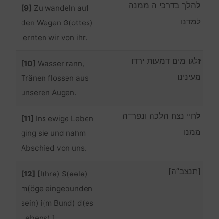
ל
הלך בדרכי ה ממנה
[9]
Zu wandeln auf
למדנו
den Wegen G(ottes)
lernten wir von ihr.
ז
לגו מים דמעות ירדו
[10]
Wasser rann,
מעינינו
Tränen flossen aus
unseren Augen.
ל
חיי נצח הלכה ונפרדה
[11]
Ins ewige Leben
ממנו
ging sie und nahm
Abschied von uns.
[תנצב”ה]
[12]
[I(hre) S(eele)
m(öge eingebunden
sein) i(m Bund) d(es
Lebens).]