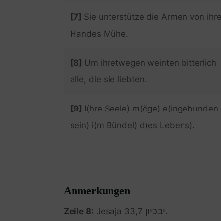
[7]
Sie unterstütze die Armen von ihre
Handes Mühe.
[8]
Um ihretwegen weinten bitterlich
alle, die sie liebten.
[9]
I(hre Seele) m(öge) e(ingebunden
sein) i(m Bündel) d(es Lebens).
Anmerkungen
יבכיון
Zeile 8:
Jesaja 33,7
.