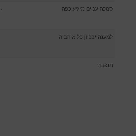
סמכה עניים מיגיע כפה
r
למענה יבכיון כל אוהביה
תנצבה