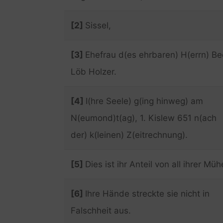
[2]
Sissel,
[3]
Ehefrau d(es ehrbaren) H(errn) Be
Löb Holzer.
[4]
I(hre Seele) g(ing hinweg) am
N(eumond)t(ag), 1. Kislew 651 n(ach
der) k(leinen) Z(eitrechnung).
[5]
Dies ist ihr Anteil von all ihrer Müh
[6]
Ihre Hände streckte sie nicht in
Falschheit aus.