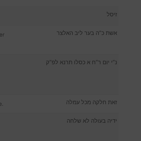
זיסל
אשת כ”ה בער ליב האלצר
er
נ”י יום ר”ח א כסלו תרנא לפ”ק
זאת חלקה מכל עמלה
e.
ידיה בעולה לא שלחה