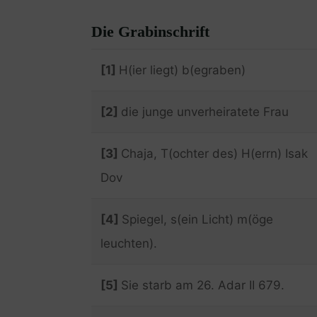
Die Grabinschrift
[1]
H(ier liegt) b(egraben)
[2]
die junge unverheiratete Frau
[3]
Chaja, T(ochter des) H(errn) Isak
Dov
[4]
Spiegel, s(ein Licht) m(öge
leuchten).
[5]
Sie starb am 26. Adar II 679.