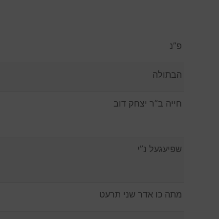
פ”נ
הבתולה
חייה ב”ר יצחק דוב
שפיעגעל נ”י
מתה כו אדר שני תרעט