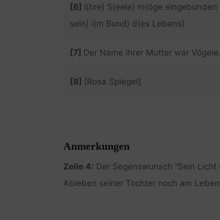
[6]
I(hre) S(eele) m(öge eingebunden
sein) i(m Bund) d(es Lebens).
[7]
Der Name ihrer Mutter war Vögele
[8]
[Rosa Spiegel]
Anmerkungen
Zeile 4:
Der Segenswunsch “Sein Licht m
Ableben seiner Tochter noch am Leben