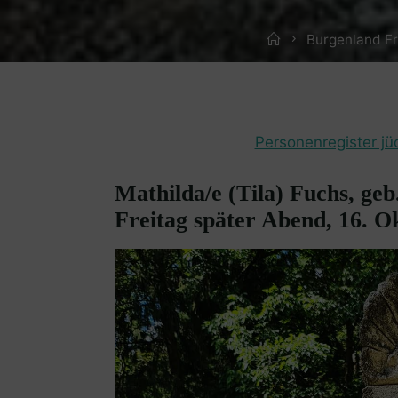
Home
Burgenland F
Personenregister jü
Mathilda/e (Tila) Fuchs, geb
Freitag später Abend, 16. O