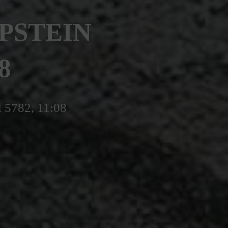
EPSTEIN
8
l 5782, 11:08