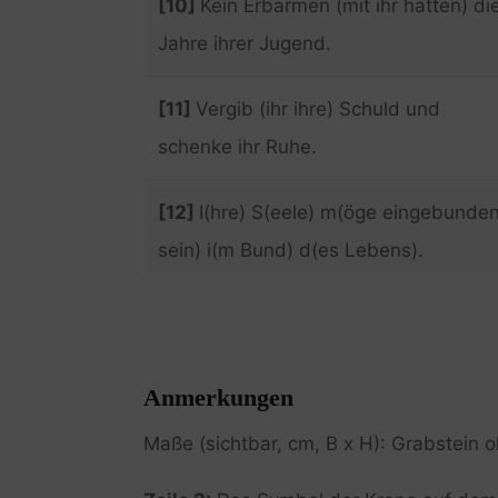
[10]
Kein Erbarmen (mit ihr hatten) di
Jahre ihrer Jugend.
[11]
Vergib (ihr ihre) Schuld und
schenke ihr Ruhe.
[12]
I(hre) S(eele) m(öge eingebunde
sein) i(m Bund) d(es Lebens).
Anmerkungen
Maße (sichtbar, cm, B x H): Grabstein o