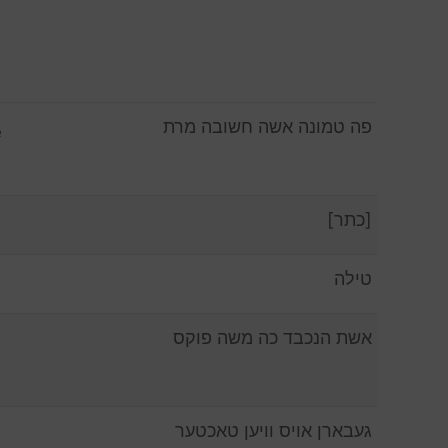
פה טמונה אשה חשובה מרת
e
[כתר]
טילה
אשת הנכבד כה משה פוקס
געבארן אויס וויען טאכטער