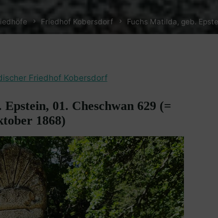
riedhöfe
Friedhof Kobersdorf
Fuchs Matilda, geb. Epste
discher Friedhof Kobersdorf
. Epstein, 01. Cheschwan 629 (=
ktober 1868)