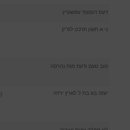
דעס זיגמונד עפשטיין
ני א חשון תרכט לפ”ק
טוב טעם ודעת מות נהרסה
יומה בא בת ל לארץ ירדה
0
לא חמלה שנות נעוריה