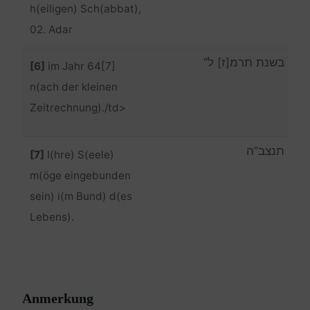
h(eiligen) Sch(abbat),
02. Adar
בשנת תרמ[ז] ל”
[6]
im Jahr 64[7]
n(ach der kleinen
Zeitrechnung)./td>
תנצב”ה
[7]
I(hre) S(eele)
m(öge eingebunden
sein) i(m Bund) d(es
Lebens).
Anmerkung