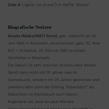
אליעזר
ל
א
Zeile 4:
Ligatur von
und
in
“Elieser”.
Biografische Notizen
Amalia (Malka/Mili?) Gerstl
, geb. vielleicht am 25.
Juni 1866 in Wiesmath, unverheiratet, gest. 02. Adar
647 = Schabbat, 25. Februar 1887 an einem
Herzfehler in Wiesmath.
Die Geburt ist sehr unsicher: erstens wäre Amalia
Gerstl dann nicht mit 19 Jahren (wie im
Sterbebuch), sondern mit 20 Jahren gestorben und
zweitens wäre dann der Eintrag “Kobersdorf” als
Geburtsort im Sterbebuch auch falsch.
Angemerkt sei, dass ein paar Monate
Altersunterschied beim Sterbealter (Inschrift vs