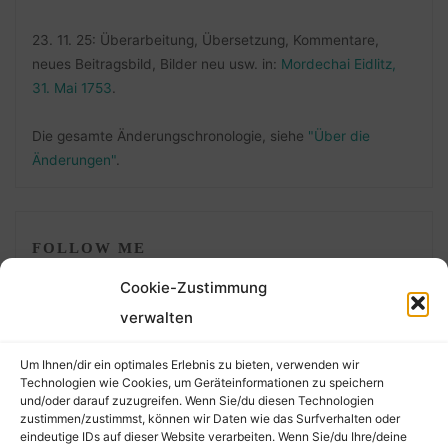
23. 11. 25: Überarbeitung, Übersetzung, Kommentare,
neues Beitragsbild, Bilder neu usw. in:
Mordechai Eidlitz,
31. Mai 1753
.
Die gesamte Änderungschronologie, siehe
"Über die
Änderungen"
.
FOLLOW ME
Cookie-Zustimmung
verwalten
Um Ihnen/dir ein optimales Erlebnis zu bieten, verwenden wir
Technologien wie Cookies, um Geräteinformationen zu speichern
und/oder darauf zuzugreifen. Wenn Sie/du diesen Technologien
zustimmen/zustimmst, können wir Daten wie das Surfverhalten oder
eindeutige IDs auf dieser Website verarbeiten. Wenn Sie/du Ihre/deine