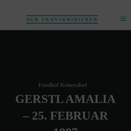
Skip
to
DER TRANSKRIBIERER
content
Friedhof Kobersdorf
GERSTL AMALIA
– 25. FEBRUAR