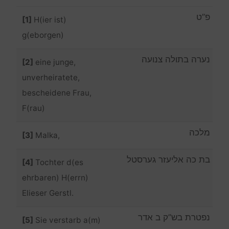
פ”ט
[1]
H(ier ist)
g(eborgen)
נערה בתולה צנועה
[2]
eine junge,
unverheiratete,
bescheidene Frau,
F(rau)
מלכה
[3]
Malka,
בת כה אליעזר גערסטל
[4]
Tochter d(es
ehrbaren) H(errn)
Elieser Gerstl.
נפטרת בש”ק ב אדר
[5]
Sie verstarb a(m)