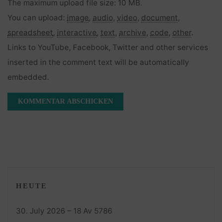
The maximum upload file size: 10 MB.
You can upload:
image
,
audio
,
video
,
document
,
spreadsheet
,
interactive
,
text
,
archive
,
code
,
other
.
Links to YouTube, Facebook, Twitter and other services
inserted in the comment text will be automatically
embedded.
HEUTE
30. July 2026 – 18 Av 5786