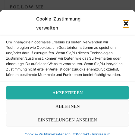
FOLLOW ME
Cookie-Zustimmung
verwalten
Um Ihnen/dir ein optimales Erlebnis zu bieten, verwenden wir
Technologien wie Cookies, um Geräteinformationen zu speichern
und/oder darauf zuzugreifen. Wenn Sie/du diesen Technologien
zustimmen/zustimmst, können wir Daten wie das Surfverhalten oder
eindeutige IDs auf dieser Website verarbeiten. Wenn Sie/du Ihre/deine
©2026 Der Transkribierer
Zustimmung nicht erteilen/erteilst oder zurückziehen/zurückziehst,
können bestimmte Merkmale und Funktionen beeinträchtigt werden.
Back
AKZEPTIEREN
Kontakt / Impressum
ABLEHNEN
to
Datenschutz
Cookie-Richtlinie (EU)
EINSTELLUNGEN ANSEHEN
Top
Cookie-Richtlinie
Datenschutz
Kontakt / Impressum