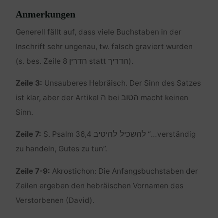
Anmerkungen
Generell fällt auf, dass viele Buchstaben in der
Inschrift sehr ungenau, tw. falsch graviert wurden
הדריך
הדרין
(s. bes. Zeile 8
statt
).
Zeile 3:
Unsauberes Hebräisch. Der Sinn des Satzes
הטוב
ה
ist klar, aber der Artikel
bei
macht keinen
Sinn.
להשכיל להיטיב
Zeile 7:
S. Psalm 36,4
“…verständig
zu handeln, Gutes zu tun”.
Zeile 7-9:
Akrostichon: Die Anfangsbuchstaben der
Zeilen ergeben den hebräischen Vornamen des
Verstorbenen (David).