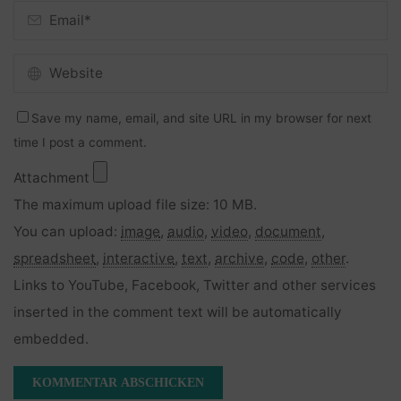
Save my name, email, and site URL in my browser for next
time I post a comment.
Attachment
The maximum upload file size: 10 MB.
You can upload:
image
,
audio
,
video
,
document
,
spreadsheet
,
interactive
,
text
,
archive
,
code
,
other
.
Links to YouTube, Facebook, Twitter and other services
inserted in the comment text will be automatically
embedded.