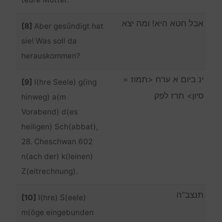
teure Mutter.
אבל חטא היא! ומה יצא
[8]
Aber gesündigt hat
sie! Was soll da
herauskommen?
ינ ביום א ערח <תמוז =
[9]
I(hre Seele) g(ing
סיון> תרז לפק
hinweg) a(m
Vorabend) d(es
heiligen) Sch(abbat),
28. Cheschwan 602
n(ach der) k(leinen)
Z(eitrechnung).
תנצב”ה
[10]
I(hre) S(eele)
m(öge eingebunden