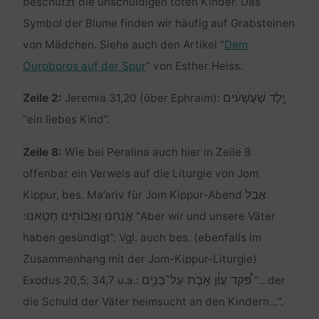
beschützt die unschuldigen toten Kinder. Das
Symbol der Blume finden wir häufig auf Grabsteinen
von Mädchen. Siehe auch den Artikel “
Dem
Ouroboros auf der Spur
” von Esther Heiss.
יֶ֣לֶד שַׁעֲשֻׁעִ֔ים
Zeile 2:
Jeremia 31,20 (über Ephraim):
“ein liebes Kind”.
Zeile 8:
Wie bei Peralina auch hier in Zeile 8
offenbar ein Verweis auf die Liturgie von Jom
אֲבָל
Kippur, bes. Ma’ariv für Jom Kippur-Abend
אֲנַחְנוּ וַאֲבוֹתֵינוּ חָטָאנוּ:
“Aber wir und unsere Väter
haben gesündigt”. Vgl. auch bes. (ebenfalls im
Zusammenhang mit der Jom-Kippur-Liturgie)
פֹּ֠קֵד עֲוֹ֨ן אָבֹ֧ת עַל־בָּנִ֛ים
Exodus 20,5; 34,7 u.a.:
“…der
die Schuld der Väter heimsucht an den Kindern…”.