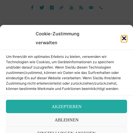
Cookie-Zustimmung
verwalten
Suchen
Um Ihnen/dir ein optimales Erlebnis zu bieten, verwenden wir
nach:
Technologien wie Cookies, um Geräteinformationen zu speichern
und/oder darauf zuzugreifen. Wenn Sie/du diesen Technologien
zustimmen/zustimmst, können wir Daten wie das Surfverhalten oder
eindeutige IDs auf dieser Website verarbeiten. Wenn Sie/du Ihre/deine
©2026 Der Transkribierer
Zustimmung nicht erteilen/erteilst oder zurückziehen/zurückziehst,
können bestimmte Merkmale und Funktionen beeinträchtigt werden.
Back
AKZEPTIEREN
Kontakt / Impressum
ABLEHNEN
to
Datenschutz
Cookie-Richtlinie (EU)