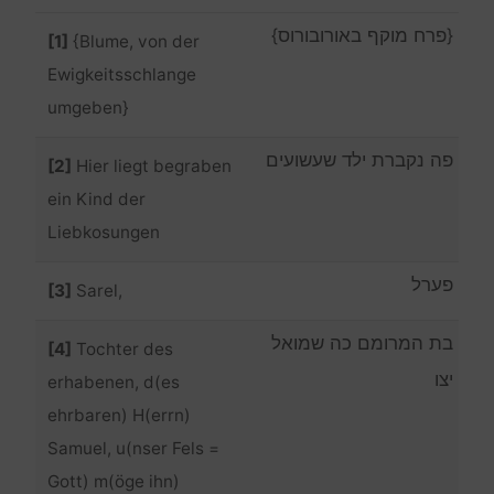
{פרח מוקף באורובורוס}
[1]
{Blume, von der
Ewigkeitsschlange
umgeben}
פה נקברת ילד שעשועים
[2]
Hier liegt begraben
ein Kind der
Liebkosungen
פערל
[3]
Sarel,
בת המרומם כה שמואל
[4]
Tochter des
יצו
erhabenen, d(es
ehrbaren) H(errn)
Samuel, u(nser Fels =
Gott) m(öge ihn)