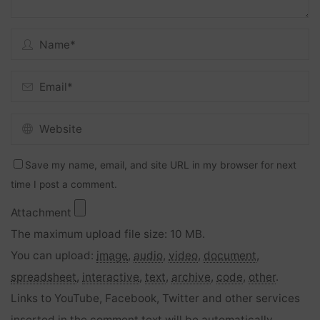
Save my name, email, and site URL in my browser for next
time I post a comment.
Attachment
The maximum upload file size: 10 MB.
You can upload:
image
,
audio
,
video
,
document
,
spreadsheet
,
interactive
,
text
,
archive
,
code
,
other
.
Links to YouTube, Facebook, Twitter and other services
inserted in the comment text will be automatically