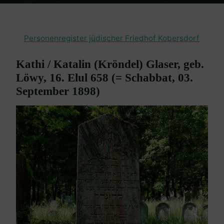
Home
Burgenland Friedhöfe
Friedhof Kobersdorf
Glaser Kathi,
geb. Löwy – 03. September 1898
Personenregister jüdischer Friedhof Kobersdorf
Kathi / Katalin (Kröndel) Glaser, geb.
Löwy, 16. Elul 658 (= Schabbat, 03.
September 1898)