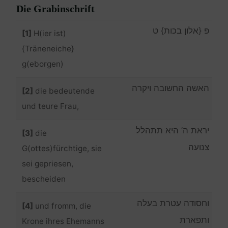
Die Grabinschrift
פ {אלון בכות} ט
[1]
H(ier ist)
{Träneneiche}
g(eborgen)
האשה החשובה ויקרה
[2]
die bedeutende
und teure Frau,
יראת ה’ היא תתהלל
[3]
die
צנועה
G(ottes)fürchtige, sie
sei gepriesen,
bescheiden
וחסודה עטרת בעלה
[4]
und fromm, die
ותפארת
Krone ihres Ehemanns