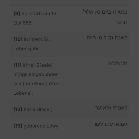
נפטרה ביום טז אלול
[9]
Sie starb am 16.
תרנח
Elul 658
בשנת נב לימי חייה
[10]
in ihrem 52.
Lebensjahr.
ת’נ’צ’ב’ה’
[11]
I(hre) S(eele)
m(öge eingebunden
sein) i(m Bund) d(es
Lebens).
קאטהי גלאזער
[12]
Kathi Glaser,
געבארענע לעווי
[13]
geborene Löwy