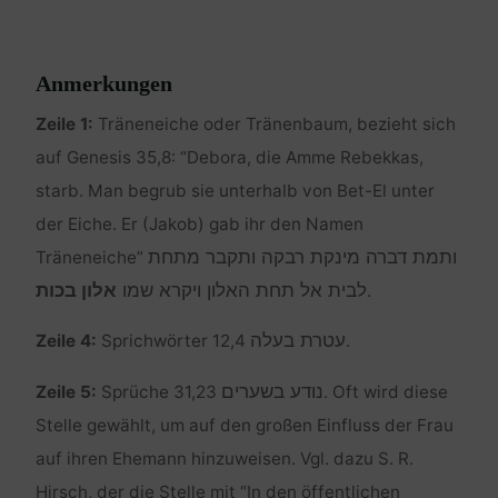
Anmerkungen
Zeile 1:
Träneneiche oder Tränenbaum, bezieht sich
auf Genesis 35,8: “Debora, die Amme Rebekkas,
starb. Man begrub sie unterhalb von Bet-El unter
der Eiche. Er (Jakob) gab ihr den Namen
ותמת דברה מינקת רבקה ותקבר מתחת
Träneneiche”
לבית אל תחת האלון ויקרא שמו
אלון בכות
.
עטרת בעלה
Zeile 4:
Sprichwörter 12,4
.
נודע בשערים
Zeile 5:
Sprüche 31,23
. Oft wird diese
Stelle gewählt, um auf den großen Einfluss der Frau
auf ihren Ehemann hinzuweisen. Vgl. dazu S. R.
Hirsch, der die Stelle mit “In den öffentlichen