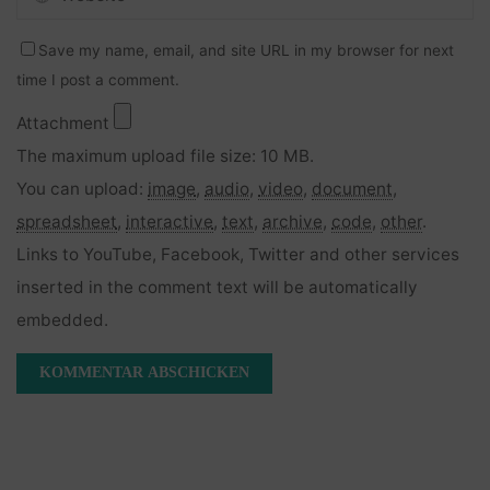
Save my name, email, and site URL in my browser for next
time I post a comment.
Attachment
The maximum upload file size: 10 MB.
You can upload:
image
,
audio
,
video
,
document
,
spreadsheet
,
interactive
,
text
,
archive
,
code
,
other
.
Links to YouTube, Facebook, Twitter and other services
inserted in the comment text will be automatically
embedded.