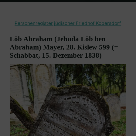
Home
Burgenland Friedhöfe
Friedhof Kobersdorf
Mayer Löb
Abraham – 15. Dezember 1838
Personenregister jüdischer Friedhof Kobersdorf
Löb Abraham (Jehuda Löb ben
Abraham) Mayer, 28. Kislew 599 (=
Schabbat, 15. Dezember 1838)