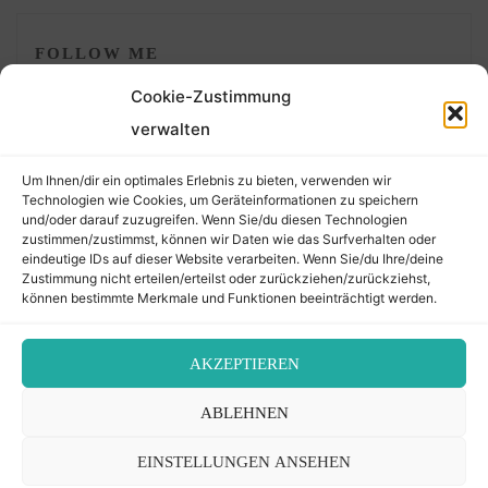
FOLLOW ME
Cookie-Zustimmung
verwalten
Um Ihnen/dir ein optimales Erlebnis zu bieten, verwenden wir
Technologien wie Cookies, um Geräteinformationen zu speichern
und/oder darauf zuzugreifen. Wenn Sie/du diesen Technologien
zustimmen/zustimmst, können wir Daten wie das Surfverhalten oder
eindeutige IDs auf dieser Website verarbeiten. Wenn Sie/du Ihre/deine
©2026 Der Transkribierer
Zustimmung nicht erteilen/erteilst oder zurückziehen/zurückziehst,
können bestimmte Merkmale und Funktionen beeinträchtigt werden.
Back
AKZEPTIEREN
Kontakt / Impressum
ABLEHNEN
to
Datenschutz
Cookie-Richtlinie (EU)
EINSTELLUNGEN ANSEHEN
Top