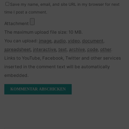
Save my name, email, and site URL in my browser for next
time I post a comment.
Attachment
The maximum upload file size: 10 MB.
You can upload:
image
,
audio
,
video
,
document
,
spreadsheet
,
interactive
,
text
,
archive
,
code
,
other
.
Links to YouTube, Facebook, Twitter and other services
inserted in the comment text will be automatically
embedded.