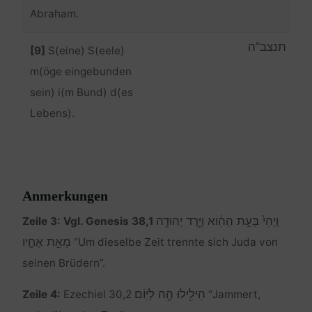
Abraham.
תנצב”ה
[9]
S(eine) S(eele)
m(öge eingebunden
sein) i(m Bund) d(es
Lebens).
Anmerkungen
וַֽיְהִי֙ בָּעֵ֣ת הַהִ֔וא וַיֵּ֥רֶד יְהוּדָ֖ה
Zeile 3: Vgl. Genesis 38,1
מֵאֵ֣ת אֶחָ֑יו
“Um dieselbe Zeit trennte sich Juda von
seinen Brüdern”.
הֵילִ֖ילוּ הָ֥הּ לַיּֽוֹם
Zeile 4:
Ezechiel 30,2
“Jammert,