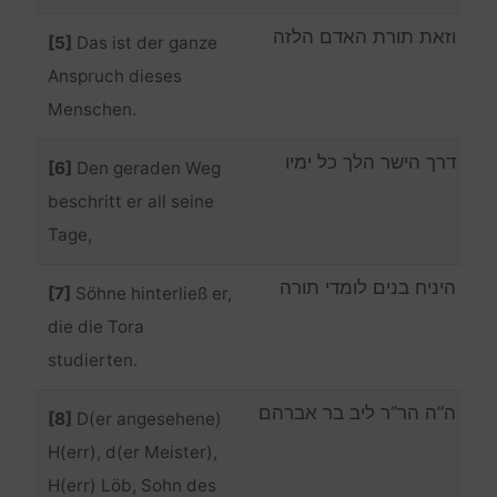
וזאת תורת האדם הלזה
[5]
Das ist der ganze
Anspruch dieses
Menschen.
דרך הישר הלך כל ימיו
[6]
Den geraden Weg
beschritt er all seine
Tage,
היניח בנים לומדי תורה
[7]
Söhne hinterließ er,
die die Tora
studierten.
ה”ה הר”ר ליב בר אברהם
[8]
D(er angesehene)
H(err), d(er Meister),
H(err) Löb, Sohn des