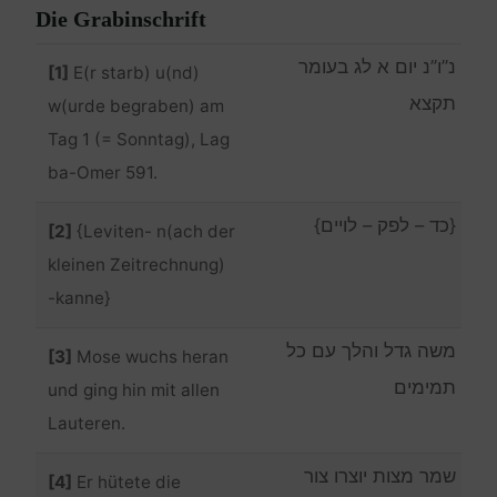
Die Grabinschrift
נ”ו”נ יום א לג בעומר
[1]
E(r starb) u(nd)
תקצא
w(urde begraben) am
Tag 1 (= Sonntag), Lag
ba-Omer 591.
{כד – לפק – לויים}
[2]
{Leviten- n(ach der
kleinen Zeitrechnung)
-kanne}
משה גדל והלך עם כל
[3]
Mose wuchs heran
תמימים
und ging hin mit allen
Lauteren.
שמר מצות יוצרו צור
[4]
Er hütete die