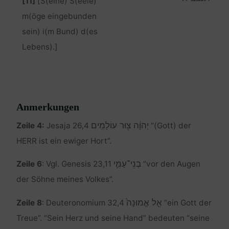
[11]
[S(eine) S(eele)
m(öge eingebunden
sein) i(m Bund) d(es
Lebens).]
Anmerkungen
יְהוָ֔ה צ֖וּר עוֹלָמִֽים
Zeile 4:
Jesaja 26,4
“(Gott) der
HERR ist ein ewiger Hort”.
בְנֵי־עַמִּ֛י
Zeile 6
: Vgl. Genesis 23,11
“vor den Augen
der Söhne meines Volkes”.
אֵ֤ל אֱמוּנָה֙
Zeile 8
: Deuteronomium 32,4
“ein Gott der
Treue”. “Sein Herz und seine Hand” bedeuten “seine