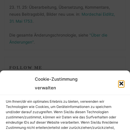
23. 11. 25: Überarbeitung, Übersetzung, Kommentare,
neues Beitragsbild, Bilder neu usw. in:
Mordechai Eidlitz,
31. Mai 1753
.
Die gesamte Änderungschronologie, siehe
"Über die
Änderungen"
.
FOLLOW ME
Cookie-Zustimmung
verwalten
Um Ihnen/dir ein optimales Erlebnis zu bieten, verwenden wir
Technologien wie Cookies, um Geräteinformationen zu speichern
und/oder darauf zuzugreifen. Wenn Sie/du diesen Technologien
zustimmen/zustimmst, können wir Daten wie das Surfverhalten oder
eindeutige IDs auf dieser Website verarbeiten. Wenn Sie/du Ihre/deine
©2026 Der Transkribierer
Zustimmung nicht erteilen/erteilst oder zurückziehen/zurückziehst,