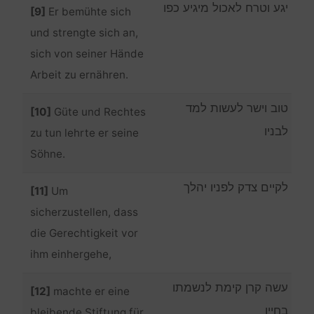
יגע וטרח לאכול מיגיע כפו
[9]
Er bemühte sich
und strengte sich an,
sich von seiner Hände
Arbeit zu ernähren.
טוב וישר לעשות למד
[10]
Güte und Rechtes
לבניו
zu tun lehrte er seine
Söhne.
לקיים צדק לפניו יהלך
[11]
Um
sicherzustellen, dass
die Gerechtigkeit vor
ihm einhergehe,
עשה קרן קימת לנשמתו
[12]
machte er eine
בחייו
bleibende Stiftung für