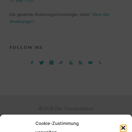
31. Mai 1753
.
Die gesamte Änderungschronologie, siehe
"Über die
Änderungen"
.
FOLLOW ME
©2026 Der Transkribierer
Cookie-Zustimmung