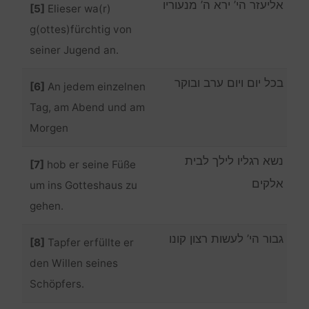
אליעזר הי’ ירא ה’ מנעוריו
[5]
Elieser wa(r)
g(ottes)fürchtig von
seiner Jugend an.
בכל יום ויום ערב ובוקר
[6]
An jedem einzelnen
Tag, am Abend und am
Morgen
נשא רגליו לילך לבית
[7]
hob er seine Füße
אלקים
um ins Gotteshaus zu
gehen.
גבור הי’ לעשות רצון קונו
[8]
Tapfer erfüllte er
den Willen seines
Schöpfers.