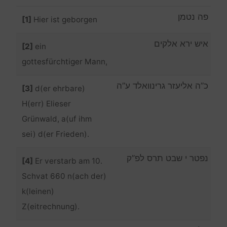
פה נטמן
[1]
Hier ist geborgen
איש ירא אלקים
[2]
ein
gottesfürchtiger Mann,
כ”ה אליעזר גרינוואלד ע”ה
[3]
d(er ehrbare)
H(err) Elieser
Grünwald, a(uf ihm
sei) d(er Frieden).
נפטר י שבט תרס לפ”ק
[4]
Er verstarb am 10.
Schvat 660 n(ach der)
k(leinen)
Z(eitrechnung).