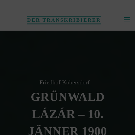
Skip
to
DER TRANSKRIBIERER
content
Friedhof Kobersdorf
GRÜNWALD
LÁZÁR – 10.
JÄNNER 1900