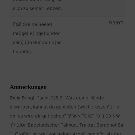
sich zu seiner Lebzeit.
תנצבה
[13]
S(eine Seele)
m(öge) e(ingebunden
sein) i(m Bündel) d(es
Lebens).
Anmerkungen
Zeile 9:
Vgl. Psalm 128,2 “Was deine Hände
erwarben, kannst du genießen (wörtl.: ‘essen’); Heil
יגיע כפיך כי תאכל אשריך
dir, es wird dir gut gehen”
וטוב לך
. Babylonischer Talmud, Traktat Berachot 8a:
“…Größer ist, wer von seiner Arbeit genießt, als der