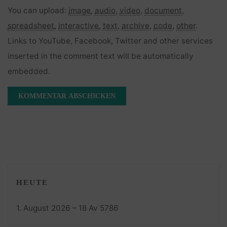
You can upload:
image
,
audio
,
video
,
document
,
spreadsheet
,
interactive
,
text
,
archive
,
code
,
other
.
Links to YouTube, Facebook, Twitter and other services
inserted in the comment text will be automatically
embedded.
HEUTE
1. August 2026 – 18 Av 5786