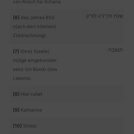
von Rosch ha-Schana
שנת ת’ר’נ”ג לפ”ק
[6]
des Jahres 653
n(ach der) k(leinen)
Z(eitrechnung).
תנצבה
[7]
I(hre) S(eele)
m(öge eingebunden
sein) i(m Bund) d(es
Lebens).
[8]
Hier ruhet
[9]
Katharina
[10]
Stössl