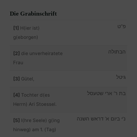
Die Grabinschrift
פ”ט
[1]
H(ier ist)
g(eborgen)
הבתולה
[2]
die unverheiratete
Frau
גיטל
[3]
Gütel,
בת ר’ ארי שטעסל
[4]
Tochter d(es
Herrn) Ari Stoessel.
נ’י ביום א’ דראש השנה
[5]
I(hre Seele) g(ing
hinweg) am 1. (Tag)