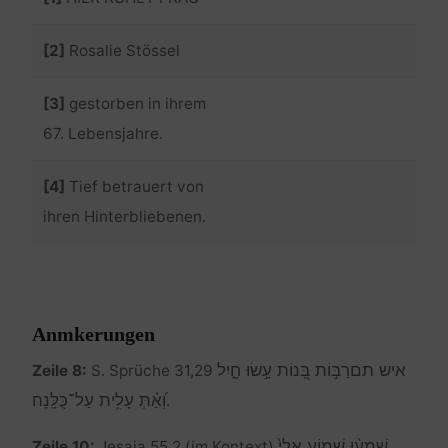
[2]
Rosalie Stössel
[3]
gestorben in ihrem
67. Lebensjahre.
[4]
Tief betrauert von
ihren Hinterbliebenen.
Anmkerungen
איש תםרַבּ֣וֹת בָּ֭נוֹת עָ֣שׂוּ חָ֑יִל
Zeile 8:
S. Sprüche 31,29
וְ֝אַ֗תְּ עָלִ֥ית עַל־כֻּלָּֽנָה׃
.
שִׁמְע֨וּ שָׁמ֤וֹעַ אֵלַי֙
Zeile 10:
Jesaja 55,2 (im Kontext)