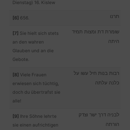
Dienstag) 16. Kislew
תרנו
[6]
656.
שומרת דת ומצות תמיד
[7]
Sie hielt sich stets
היתה
an den wahren
Glauben und an die
Gebote.
רבות בנות חיל עשו על
[8]
Viele Frauen
כלנה עלתה
erwiesen sich tüchtig,
doch du übertrafst sie
alle!
לבניה דרך ישר וצדק
[9]
Ihre Söhne lehrte
הורתה
sie einen aufrichtigen