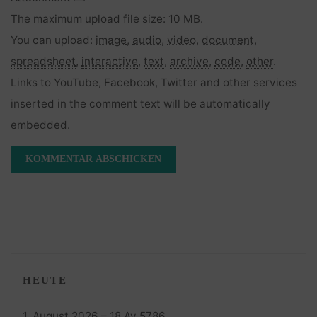
The maximum upload file size: 10 MB.
You can upload:
image
,
audio
,
video
,
document
,
spreadsheet
,
interactive
,
text
,
archive
,
code
,
other
.
Links to YouTube, Facebook, Twitter and other services
inserted in the comment text will be automatically
embedded.
HEUTE
1. August 2026 – 18 Av 5786