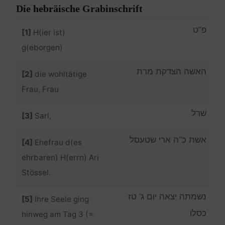
Die hebräische Grabinschrift
פ”ט
[1]
H(ier ist)
g(eborgen)
האשה הצדקת מרת
[2]
die wohltätige
Frau, Frau
שרל
[3]
Sarl,
אשת כ”ה ארי שטעסל
[4]
Ehefrau d(es
ehrbaren) H(errn) Ari
Stössel.
נשמתה יצאה יום ג’ טז
[5]
Ihre Seele ging
כסלו
hinweg am Tag 3 (=