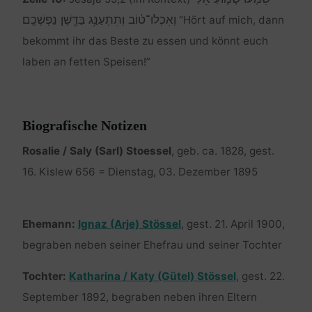
וְאִכְלוּ־ט֔וֹב וְתִתְעַנַּ֥ג בַּדֶּ֖שֶׁן נַפְשְׁכֶֽם׃
“Hört auf mich, dann
bekommt ihr das Beste zu essen und könnt euch
laben an fetten Speisen!”
Biografische Notizen
Rosalie / Saly (Sarl) Stoessel
, geb. ca. 1828, gest.
16. Kislew 656 = Dienstag, 03. Dezember 1895
Ehemann:
Ignaz (Arje) Stössel
, gest. 21. April 1900,
begraben neben seiner Ehefrau und seiner Tochter
Tochter:
Katharina / Katy (Gütel) Stössel
, gest. 22.
September 1892, begraben neben ihren Eltern