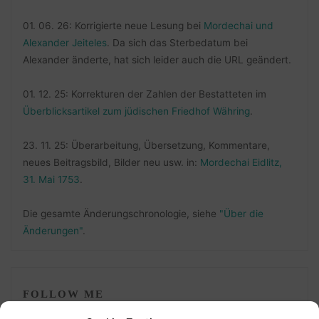
01. 06. 26: Korrigierte neue Lesung bei
Mordechai und
Alexander Jeiteles
. Da sich das Sterbedatum bei
Alexander änderte, hat sich leider auch die URL geändert.
01. 12. 25: Korrekturen der Zahlen der Bestatteten im
Überblicksartikel zum jüdischen Friedhof Währing
.
23. 11. 25: Überarbeitung, Übersetzung, Kommentare,
neues Beitragsbild, Bilder neu usw. in:
Mordechai Eidlitz,
31. Mai 1753
.
Die gesamte Änderungschronologie, siehe
"Über die
Änderungen"
.
FOLLOW ME