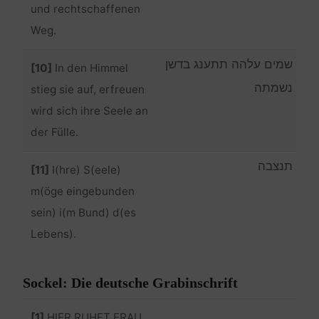
und rechtschaffenen
Weg.
שמים עלהה תתענג בדשן
[10]
In den Himmel
נשמתה
stieg sie auf, erfreuen
wird sich ihre Seele an
der Fülle.
תנצבה
[11]
I(hre) S(eele)
m(öge eingebunden
sein) i(m Bund) d(es
Lebens).
Sockel: Die deutsche Grabinschrift
[1]
HIER RUHET FRAU