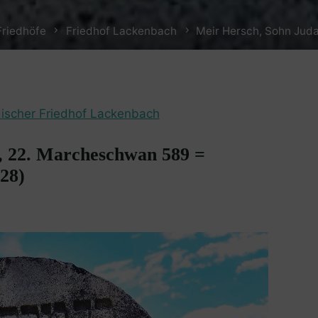
Friedhöfe
Friedhof Lackenbach
Meir Hersch, Sohn Juda
discher Friedhof Lackenbach
, 22. Marcheschwan 589 =
28)