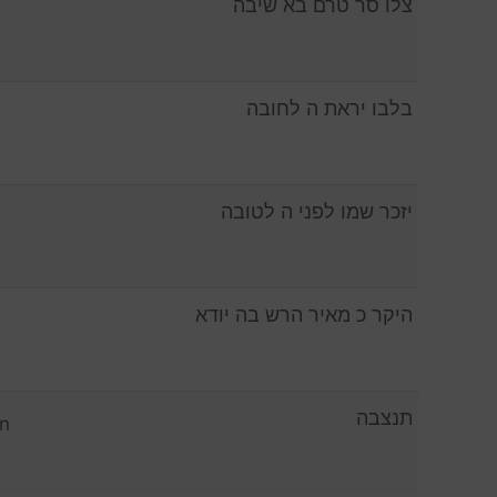
צלו סר טרם בא שיבה
בלבו יראת ה לחובה
יזכר שמו לפני ה לטובה
היקר כ מאיר הרש בה יודא
תנצבה
n