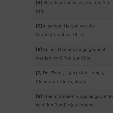
[4]
Sein Schatten wich, ehe das Alter
kam.
[5]
In seinem Herzen war die
G(ottes)furcht zur Pflicht.
[6]
Seines Namens möge gedacht
werden vor G(ott) zur Güte.
[7]
Der Teure, H(err) Meir Hersch,
S(ohn des) H(errn) Juda.
[8]
S(eine) S(eele) m(öge eingebunde
sein) i(m Bund) d(es Lebens).