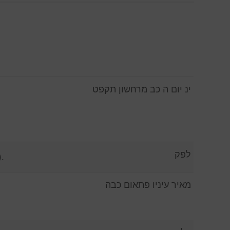
ינ יום ה כב מרחשון תקפט
לפק
.
מאיר עיניו פתאום כבה