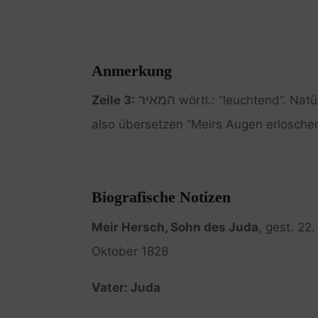
Anmerkung
המאיר
Zeile 3:
wörtl.: “leuchtend”. Nat
also übersetzen “Meirs Augen erloschen 
Biografische Notizen
Meir Hersch, Sohn des Juda
, gest. 2
Oktober 1828
Vater: Juda