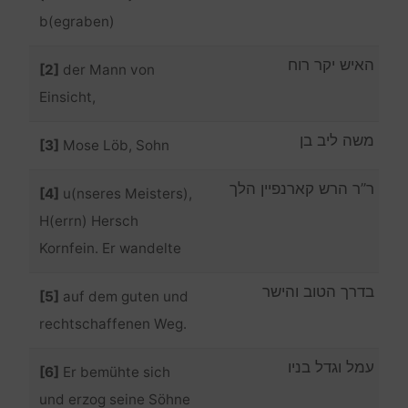
b(egraben)
האיש יקר רוח
[2]
der Mann von
Einsicht,
משה ליב בן
[3]
Mose Löb, Sohn
ר”ר הרש קארנפיין הלך
[4]
u(nseres Meisters),
H(errn) Hersch
Kornfein. Er wandelte
בדרך הטוב והישר
[5]
auf dem guten und
rechtschaffenen Weg.
עמל וגדל בניו
[6]
Er bemühte sich
und erzog seine Söhne