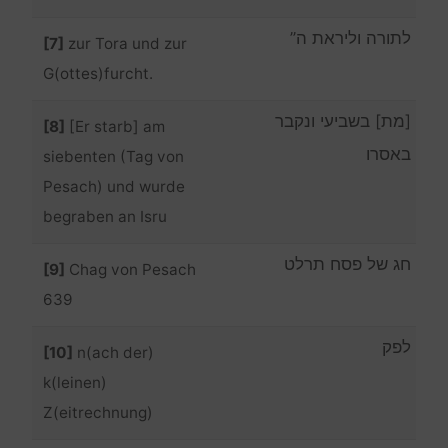
לתורה וליראת ה”
[7]
zur Tora und zur
G(ottes)furcht.
[מת] בשביעי ונקבר
[8]
[Er starb] am
באסרו
siebenten (Tag von
Pesach) und wurde
begraben an Isru
חג של פסח תרלט
[9]
Chag von Pesach
639
לפק
[10]
n(ach der)
k(leinen)
Z(eitrechnung)