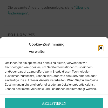
Die gesamte Änderungschronologie, siehe
"Über die
Änderungen"
.
FOLLOW ME
Cookie-Zustimmung
verwalten
Um Ihnen/dir ein optimales Erlebnis zu bieten, verwenden wir
Technologien wie Cookies, um Geräteinformationen zu speichern
und/oder darauf zuzugreifen. Wenn Sie/du diesen Technologien
zustimmen/zustimmst, können wir Daten wie das Surfverhalten oder
eindeutige IDs auf dieser Website verarbeiten. Wenn Sie/du Ihre/deine
©2026 Der Transkribierer
Zustimmung nicht erteilen/erteilst oder zurückziehen/zurückziehst,
können bestimmte Merkmale und Funktionen beeinträchtigt werden.
Back
AKZEPTIEREN