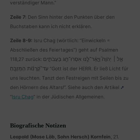
verständiger Mann.”
Zeile 7:
Den Sinn hinter den Punkten über den
Buchstaben kann ich nicht erklären.
Zeile 8-9:
Isru Chag (wörtlich: “Einwickeln =
Abschließen des Feiertages”) geht auf Psalmen
אֵ֤ל ׀ יְהֹוָה֮ וַיָּ֢אֶ֫ר־לָ֥נוּ אִסְרוּ־חַ֥ג בַּעֲבֹתִ֑ים
118,27 zurück:
עַד־קַ֝רְנ֗וֹת הַמִּזְבֵּֽחַ׃
“Gott ist der HERR. Er ließ Licht für
uns leuchten. Tanzt den Festreigen mit Seilen bis zu
den Hörnern des Altars!”. Siehe auch den Artikel
“
Isru Chag
” in der Jüdischen Allgemeinen.
Biografische Notizen
Leopold (Mose Löb, Sohn Hersch) Kornfein
, 21.