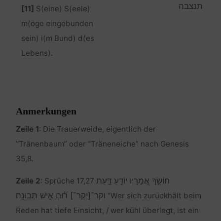
תנצבה
[11]
S(eine) S(eele)
m(öge eingebunden
sein) i(m Bund) d(es
Lebens).
Anmerkungen
Zeile 1
: Die Trauerweide, eigentlich der
“Tränenbaum” oder “Träneneiche” nach Genesis
35,8.
חוֹשֵׂ֣ךְ אֲ֭מָרָיו יוֹדֵ֣עַ דָּ֑עַת
Zeile 2
: Sprüche 17,27
וקר־[יְקַר־] ר֝֗וּחַ אִ֣ישׁ תְּבוּנָֽה׃
“Wer sich zurückhält beim
Reden hat tiefe Einsicht, / wer kühl überlegt, ist ein