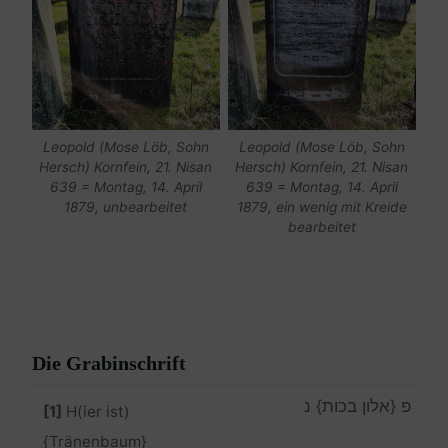
Leopold (Mose Löb, Sohn
Leopold (Mose Löb, Sohn
Hersch) Kornfein, 21. Nisan
Hersch) Kornfein, 21. Nisan
639 = Montag, 14. April
639 = Montag, 14. April
1879, unbearbeitet
1879, ein wenig mit Kreide
bearbeitet
Die Grabinschrift
פ {אלון בכות} נ
[1]
H(ier ist)
{Tränenbaum}