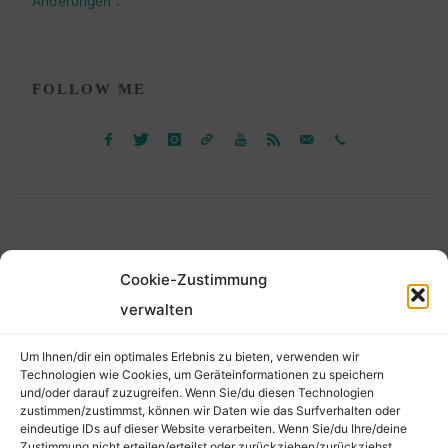
Änderungen"
.
FOLLOW ME
Cookie-Zustimmung
©2026 Der Transkribierer
verwalten
Um Ihnen/dir ein optimales Erlebnis zu bieten, verwenden wir
Back
Technologien wie Cookies, um Geräteinformationen zu speichern
und/oder darauf zuzugreifen. Wenn Sie/du diesen Technologien
Kontakt / Impressum
zustimmen/zustimmst, können wir Daten wie das Surfverhalten oder
to
eindeutige IDs auf dieser Website verarbeiten. Wenn Sie/du Ihre/deine
Datenschutz
Zustimmung nicht erteilen/erteilst oder zurückziehen/zurückziehst,