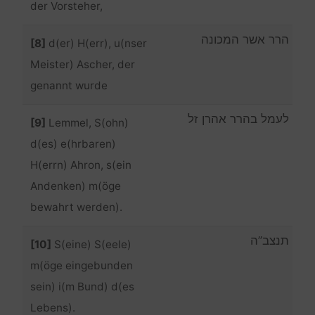
der Vorsteher,
הרר אשר המכונה
[8]
d(er) H(err), u(nser
Meister) Ascher, der
genannt wurde
לעמל בהרר אהרן זל
[9]
Lemmel, S(ohn)
d(es) e(hrbaren)
H(errn) Ahron, s(ein
Andenken) m(öge
bewahrt werden).
תנצב”ה
[10]
S(eine) S(eele)
m(öge eingebunden
sein) i(m Bund) d(es
Lebens).