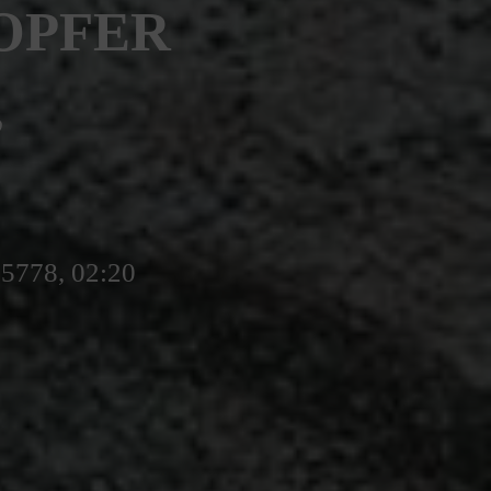
OPFER
,
 5778, 02:20