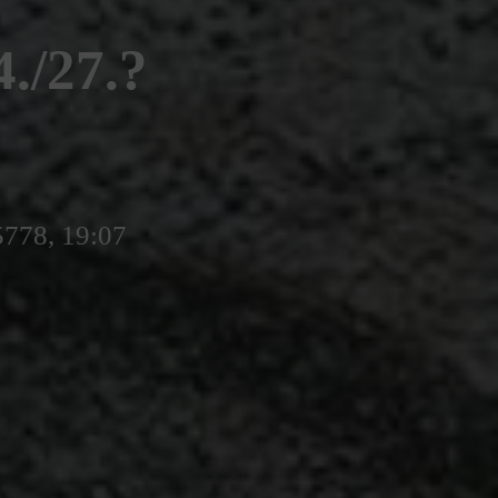
/27.?
5778, 19:07