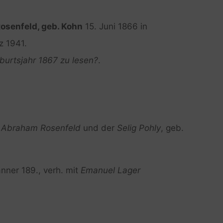
 Rosenfeld, geb. Kohn
15. Juni 1866 in
z 1941.
eburtsjahr 1867 zu lesen?
.
s
Abraham Rosenfeld
und der
Selig Pohly
, geb.
änner 189., verh. mit
Emanuel Lager