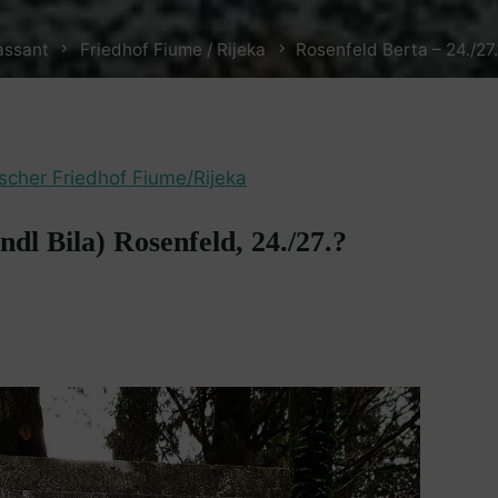
assant
Friedhof Fiume / Rijeka
Rosenfeld Berta – 24./27
ischer Friedhof Fiume/Rijeka
ndl Bila) Rosenfeld, 24./27.?