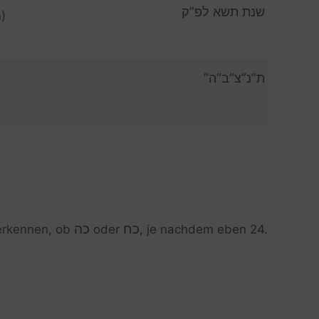
שנת תשא לפ”ק
)
ת”נ”צ”ב”ה”
כח
כה
u erkennen, ob
oder
, je nachdem eben 24.