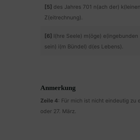
[5]
des Jahres 701 n(ach der) k(leinen
Z(eitrechnung).
[6]
I(hre Seele) m(öge) e(ingebunden
sein) i(m Bündel) d(es Lebens).
Anmerkung
Zeile 4
: Für mich ist nicht eindeutig z
oder 27. März.