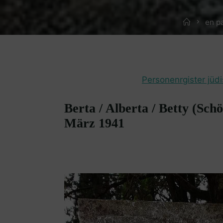
Home
en p
Personenrgister jüd
Berta / Alberta / Betty (Schö
März 1941