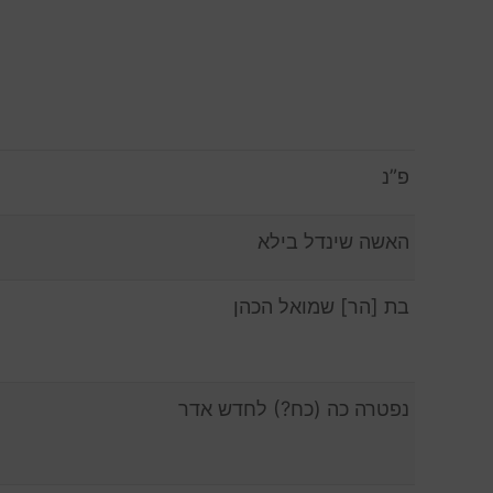
פ”נ
האשה שינדל בילא
בת [הר] שמואל הכהן
נפטרה כה (כח?) לחדש אדר