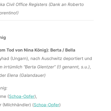
a Civil Office Registers (Dank an Roberto
orentino!)
nig
m Tod von Nina König): Berta / Bella
onyhad (Ungarn), nach Auschwitz deportiert und
irrtümlich “Berta Glentzer” (!) genannt, s.u.)
,
der
Elena (Galandauer)
nig:
ume (
Schoa-Opfer
),
r
(Milchhändler) (
Schoa-Opfer
)