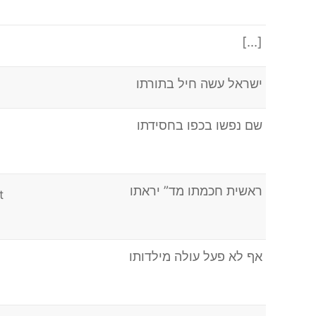
[…]
ישראל עשה חיל בתורתו
שם נפשו בכפו בחסידתו
ראשית חכמתו מד” יראתו
t
אף לא פעל עולה מילדותו