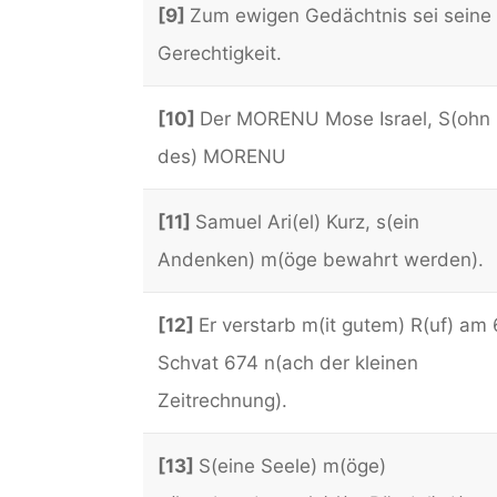
[9]
Zum ewigen Gedächtnis sei seine
Gerechtigkeit.
[10]
Der MORENU Mose Israel, S(ohn
des) MORENU
[11]
Samuel Ari(el) Kurz, s(ein
Andenken) m(öge bewahrt werden).
[12]
Er verstarb m(it gutem) R(uf) am 
Schvat 674 n(ach der kleinen
Zeitrechnung).
[13]
S(eine Seele) m(öge)