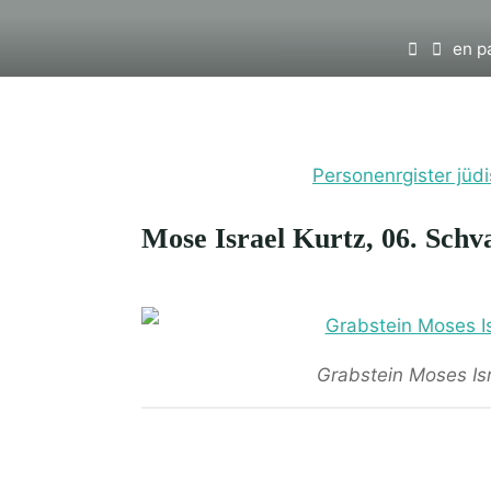
Home
en p
Personenrgister jüd
Mose Israel Kurtz, 06. Schv
Grabstein Moses Isr