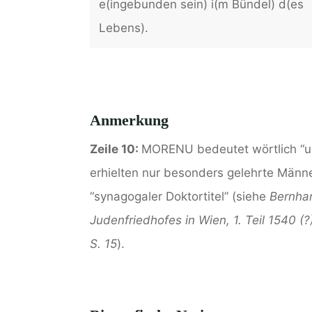
e(ingebunden sein) i(m Bündel) d(es
Lebens).
Anmerkung
Zeile 10:
MORENU bedeutet wörtlich “u(
erhielten nur besonders gelehrte Männe
“synagogaler Doktortitel” (siehe
Bernhar
Judenfriedhofes in Wien, 1. Teil 1540 (?
S. 15
).