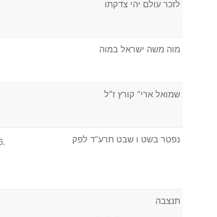
לזכר עולם יהי צדקתו
מוה משה ישראל במוה
שמואל ארי” קורץ ז”ל
נפטר בשט ו שבט תרע”ד לפק
6.
תנצבה