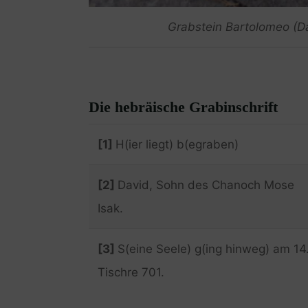
Grabstein Bartolomeo (Da
Die hebräische Grabinschrift
[1]
H(ier liegt) b(egraben)
[2]
David, Sohn des Chanoch Mose
Isak.
[3]
S(eine Seele) g(ing hinweg) am 14
Tischre 701.