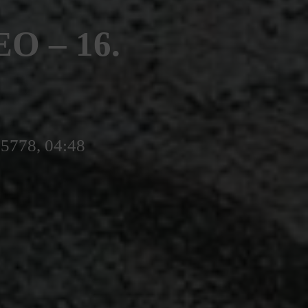
 – 16.
 5778, 04:48