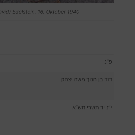
vid) Edelstein, 16. Oktober 1940
פ”נ
דוד בן חנוך משה יצחק
י”נ יד תשרי תש”א
.