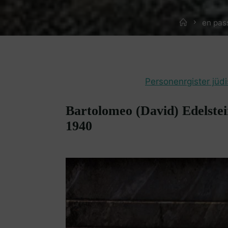
Home
en pas
Personenrgister jüd
Bartolomeo (David) Edelstei
1940