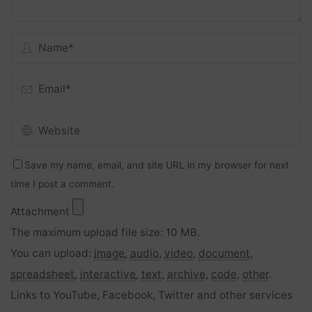
Save my name, email, and site URL in my browser for next
time I post a comment.
Attachment
The maximum upload file size: 10 MB.
You can upload:
image
,
audio
,
video
,
document
,
spreadsheet
,
interactive
,
text
,
archive
,
code
,
other
.
Links to YouTube, Facebook, Twitter and other services