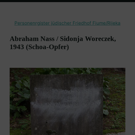
Home
en passant
Friedhof Fiume / Rijeka
Nass Abraham /
Woreczek Sidonja – 1943 (Schoa-Opfer)
Personenrgister jüdischer Friedhof Fiume/Rijeka
Abraham Nass / Sidonja Woreczek,
1943 (Schoa-Opfer)