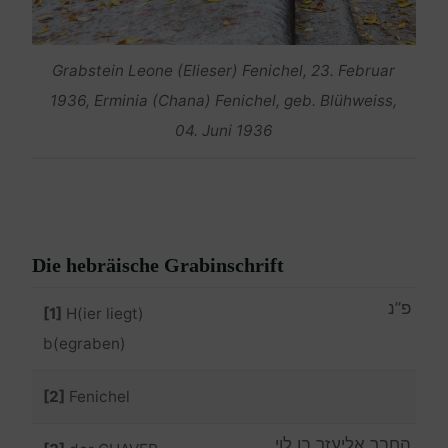
Grabstein Leone (Elieser) Fenichel, 23. Februar
1936, Erminia (Chana) Fenichel, geb. Blühweiss,
04. Juni 1936
Die hebräische Grabinschrift
פ”נ
[1]
H(ier liegt)
b(egraben)
[2]
Fenichel
החבר אליעזר בן לוי