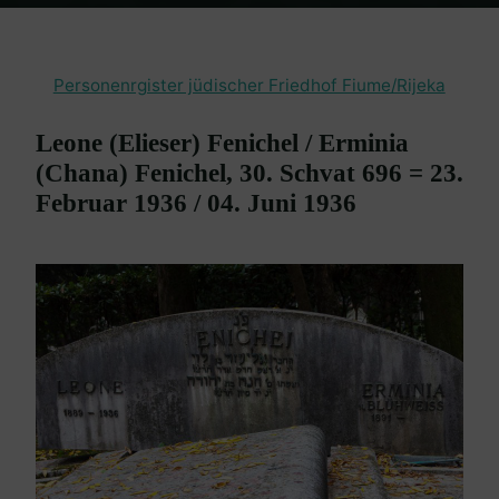
Home
en passant
Friedhof Fiume / Rijeka
Fenichel Leone /
Fenichel Erminia – 23. Februar 1936 / 04. Juni 1936
Personenrgister jüdischer Friedhof Fiume/Rijeka
Leone (Elieser) Fenichel / Erminia
(Chana) Fenichel, 30. Schvat 696 = 23.
Februar 1936 / 04. Juni 1936