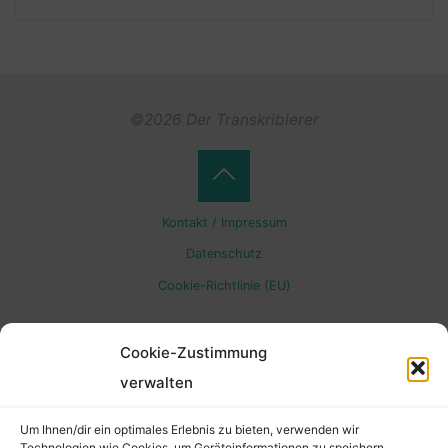
©2026 Der Transkribierer
Back
Kontakt / Impressum
to
Datenschutz
Cookie-Richtlinie (EU)
Top
Cookie-Zustimmung
verwalten
Um Ihnen/dir ein optimales Erlebnis zu bieten, verwenden wir
Technologien wie Cookies, um Geräteinformationen zu speichern