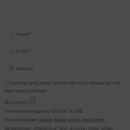
Save my name, email, and site URL in my browser for next
time I post a comment.
Attachment
The maximum upload file size: 10 MB.
You can upload:
image
,
audio
,
video
,
document
,
spreadsheet
,
interactive
,
text
,
archive
,
code
,
other
.