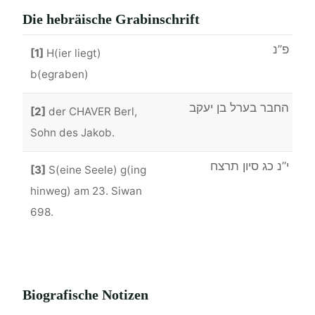
Die hebräische Grabinschrift
פ”נ
[1]
H(ier liegt)
b(egraben)
החבר בערל בן יעקב
[2]
der CHAVER Berl,
Sohn des Jakob.
י”נ כג סיון תרצח
[3]
S(eine Seele) g(ing
hinweg) am 23. Siwan
698.
Biografische Notizen