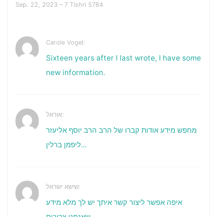
Sep. 22, 2023 – 7 Tishri 5784
Carole Vogel:
Sixteen years after I last wrote, I have some
new information.
אוראל:
מחפש מידע אודות קברו של הרב הרב יוסף אליעזר
ליפמן ברלין...
שישא ישראל:
איפה אפשר ליצור קשר איתך יש לך מלא מידע
שאנחנו צריכים...