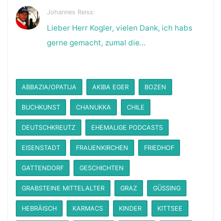
Johannes Reiss:
Lieber Herr Kogler, vielen Dank, ich habs
gerne gemacht, zumal die...
ABBAZIA/OPATIJA
AKIBA EGER
BOZEN
BUCHKUNST
CHANUKKA
CHILE
DEUTSCHKREUTZ
EHEMALIGE PODCASTS
EISENSTADT
FRAUENKIRCHEN
FRIEDHOF
GATTENDORF
GESCHICHTEN
GRABSTEINE MITTELALTER
GRAZ
GÜSSING
HEBRÄISCH
KARMACS
KINDER
KITTSEE