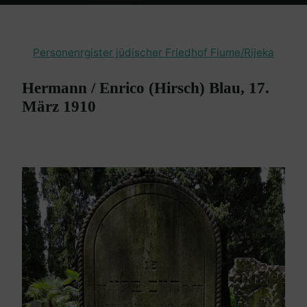
Home
en passant
Friedhof Fiume / Rijeka
Blau Hermann / Enrico
– 17. März 1910
Personenrgister jüdischer Friedhof Fiume/Rijeka
Hermann / Enrico (Hirsch) Blau, 17.
März 1910