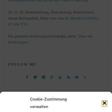
Überblicksartikel zum jüdischen Friedhof Währing
.
23. 11. 25: Überarbeitung, Übersetzung, Kommentare,
neues Beitragsbild, Bilder neu usw. in:
Mordechai Eidlitz,
31. Mai 1753
.
Die gesamte Änderungschronologie, siehe
"Über die
Änderungen"
.
FOLLOW ME
Cookie-Zustimmung
verwalten