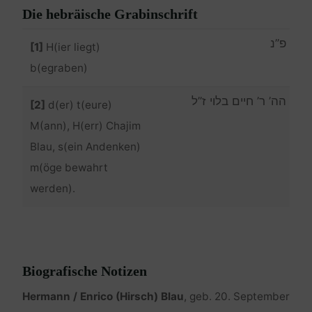
Die hebräische Grabinschrift
פ”נ
[1]
H(ier liegt)
b(egraben)
הה’ ר’ חיים בלוי ז”ל
[2]
d(er) t(eure)
M(ann), H(err) Chajim
Blau, s(ein Andenken)
m(öge bewahrt
werden).
Biografische Notizen
Hermann / Enrico (Hirsch) Blau
, geb. 20. September