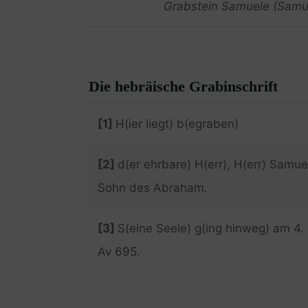
Grabstein Samuele (Samu
Die hebräische Grabinschrift
[1]
H(ier liegt) b(egraben)
[2]
d(er ehrbare) H(err), H(err) Samue
Sohn des Abraham.
[3]
S(eine Seele) g(ing hinweg) am 4.
Av 695.