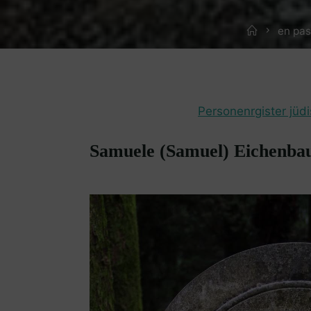
Home
en pas
Personenrgister jüd
Samuele (Samuel) Eichenbau