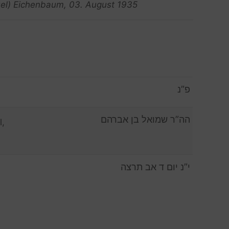
el) Eichenbaum, 03. August 1935
פ”נ
הה”ר שמואל בן אברהם
l,
י”נ יום ד אב תרצה