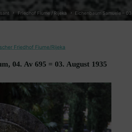
sant
Friedhof Fiume / Rijeka
Eichenbaum Samuele – 03
ischer Friedhof Fiume/Rijeka
m, 04. Av 695 = 03. August 1935