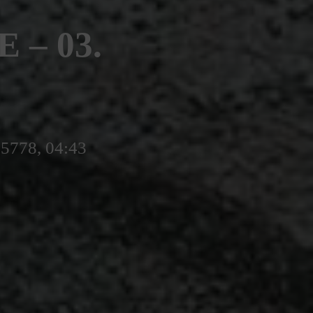
– 03.
 5778, 04:43