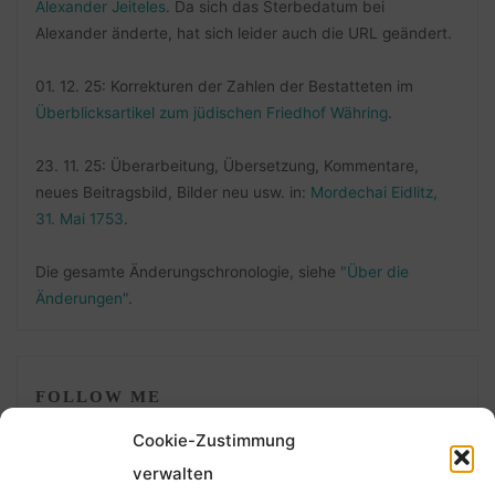
Alexander Jeiteles
. Da sich das Sterbedatum bei
Alexander änderte, hat sich leider auch die URL geändert.
01. 12. 25: Korrekturen der Zahlen der Bestatteten im
Überblicksartikel zum jüdischen Friedhof Währing
.
23. 11. 25: Überarbeitung, Übersetzung, Kommentare,
neues Beitragsbild, Bilder neu usw. in:
Mordechai Eidlitz,
31. Mai 1753
.
Die gesamte Änderungschronologie, siehe
"Über die
Änderungen"
.
FOLLOW ME
Cookie-Zustimmung
verwalten