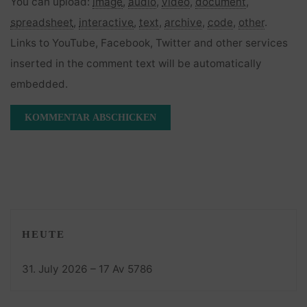
You can upload:
image
,
audio
,
video
,
document
,
spreadsheet
,
interactive
,
text
,
archive
,
code
,
other
.
Links to YouTube, Facebook, Twitter and other services
inserted in the comment text will be automatically
embedded.
HEUTE
31. July 2026 – 17 Av 5786