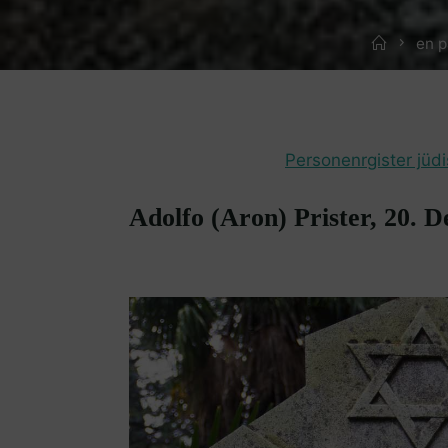
Home
en p
Personenrgister jüd
Adolfo (Aron) Prister, 20. 