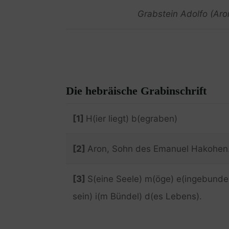
Grabstein Adolfo (Aro
Die hebräische Grabinschrift
[1]
H(ier liegt) b(egraben)
[2]
Aron, Sohn des Emanuel Hakohen
[3]
S(eine Seele) m(öge) e(ingebunde
sein) i(m Bündel) d(es Lebens).