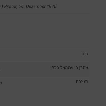
n) Prister, 20. Dezember 1930
פ”נ
אהרן בן עמנואל הכהן
.
תנצבה
n