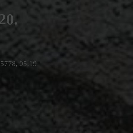
20.
 5778, 05:19