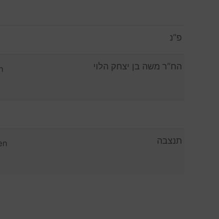
פ”נ
הח”ר משה בן יצחק הלוי
n
תנצבה
en