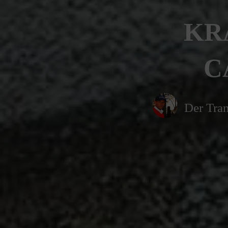
KR
C
Der Tran