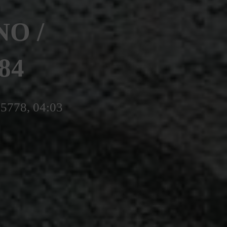
O /
84
 5778, 04:03