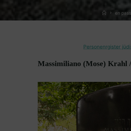
Home
en pas
Personenrgister jüd
Massimiliano (Mose) Krahl /