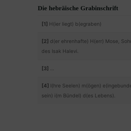
Die hebräische Grabinschrift
[1]
H(ier liegt) b(egraben)
[2]
d(er ehrenhafte) H(err) Mose, Soh
des Isak Halevi.
[3]
…
[4]
I(hre Seelen) m(ögen) e(ingebund
sein) i(m Bündel) d(es Lebens).