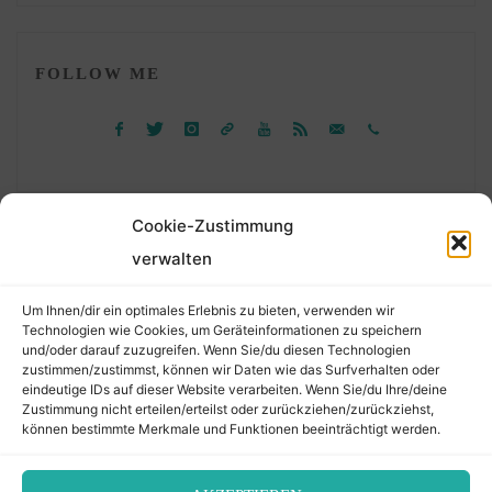
FOLLOW ME
Cookie-Zustimmung
verwalten
Suchen
Um Ihnen/dir ein optimales Erlebnis zu bieten, verwenden wir
nach:
Technologien wie Cookies, um Geräteinformationen zu speichern
und/oder darauf zuzugreifen. Wenn Sie/du diesen Technologien
zustimmen/zustimmst, können wir Daten wie das Surfverhalten oder
eindeutige IDs auf dieser Website verarbeiten. Wenn Sie/du Ihre/deine
©2026 Der Transkribierer
Zustimmung nicht erteilen/erteilst oder zurückziehen/zurückziehst,
können bestimmte Merkmale und Funktionen beeinträchtigt werden.