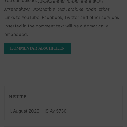
You can upload:
image
,
audio
,
video
,
document
,
spreadsheet
,
interactive
,
text
,
archive
,
code
,
other
.
Links to YouTube, Facebook, Twitter and other services
inserted in the comment text will be automatically
embedded.
HEUTE
1. August 2026 – 19 Av 5786