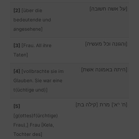
[על אשה חשובה]
[2]
[über die
bedeutende und
angesehene]
[והגונה וכל מעשיה]
[3]
[Frau. All ihre
Taten]
[היתה באמונה אשת]
[4]
[vollbrachte sie im
Glauben. Sie war eine
t(üchtige und)]
[ח‘ י’א‘] מרת [קילה בת]
[5]
[g(ottes)f(ürchtige)
Frau),] Frau [Kela,
Tochter des]