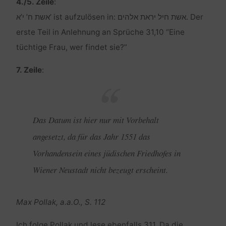
4./5. Zeile
:
אשת ח’ י’א’ ist aufzulösen in: אשת חיל יראת אלהים. Der
erste Teil in Anlehnung an Sprüche 31,10 “Eine
tüchtige Frau, wer findet sie?”
7. Zeile
:
Das Datum ist hier nur mit Vorbehalt
angesetzt, da für das Jahr 1551 das
Vorhandensein eines jüdischen Friedhofes in
Wiener Neustadt nicht bezeugt erscheint.
Max Pollak, a.a.O., S. 112
Ich folge Pollak und lese ebenfalls 311. Da die