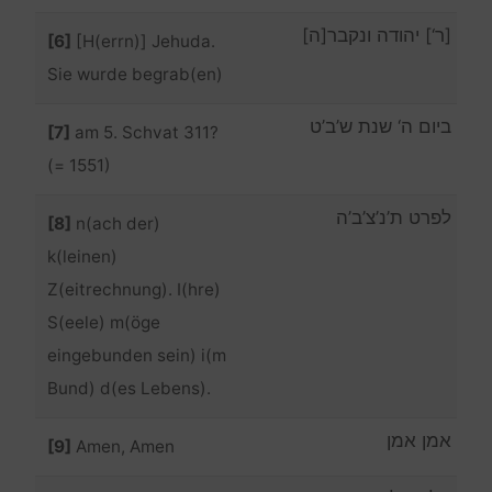
[ר‘] יהודה ונקבר[ה]
[6]
[H(errn)] Jehuda.
Sie wurde begrab(en)
ביום ה‘ שנת ש’ב’ט
[7]
am 5. Schvat 311?
(= 1551)
לפרט ת’נ’צ’ב’ה
[8]
n(ach der)
k(leinen)
Z(eitrechnung). I(hre)
S(eele) m(öge
eingebunden sein) i(m
Bund) d(es Lebens).
אמן אמן
[9]
Amen, Amen