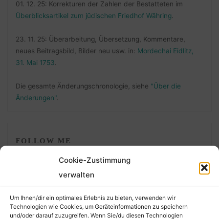
01. 12. 25: Korrekturen der Zahlen der Bestatteten im
Überblicksartikel zum jüdischen Friedhof Währing
.
23. 11. 25: Überarbeitung, Übersetzung, Kommentare,
neues Beitragsbild, Bilder neu usw. in:
Mordechai Eidlitz,
31. Mai 1753
.
Die gesamte Änderungschronologie, siehe
"Über die
Änderungen"
.
FOLLOW ME
Cookie-Zustimmung
verwalten
Um Ihnen/dir ein optimales Erlebnis zu bieten, verwenden wir
Technologien wie Cookies, um Geräteinformationen zu speichern
und/oder darauf zuzugreifen. Wenn Sie/du diesen Technologien