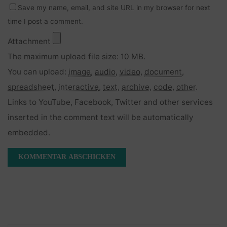
Save my name, email, and site URL in my browser for next
time I post a comment.
Attachment
The maximum upload file size: 10 MB.
You can upload:
image
,
audio
,
video
,
document
,
spreadsheet
,
interactive
,
text
,
archive
,
code
,
other
.
Links to YouTube, Facebook, Twitter and other services
inserted in the comment text will be automatically
embedded.