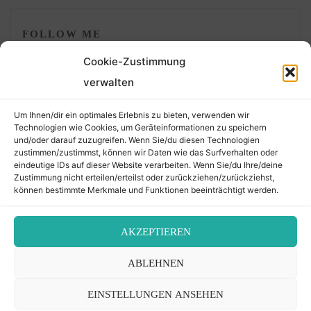
FOLLOW ME
Cookie-Zustimmung
verwalten
Um Ihnen/dir ein optimales Erlebnis zu bieten, verwenden wir
Technologien wie Cookies, um Geräteinformationen zu speichern
und/oder darauf zuzugreifen. Wenn Sie/du diesen Technologien
zustimmen/zustimmst, können wir Daten wie das Surfverhalten oder
eindeutige IDs auf dieser Website verarbeiten. Wenn Sie/du Ihre/deine
©2026 Der Transkribierer
Zustimmung nicht erteilen/erteilst oder zurückziehen/zurückziehst,
können bestimmte Merkmale und Funktionen beeinträchtigt werden.
Back
AKZEPTIEREN
Kontakt / Impressum
ABLEHNEN
to
Datenschutz
Cookie-Richtlinie (EU)
EINSTELLUNGEN ANSEHEN
Top