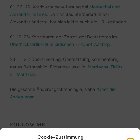
01. 06. 26: Korrigierte neue Lesung bei
Mordechai und
Alexander Jeiteles
. Da sich das Sterbedatum bei
Alexander änderte, hat sich leider auch die URL geändert.
01. 12. 25: Korrekturen der Zahlen der Bestatteten im
Überblicksartikel zum jüdischen Friedhof Währing
.
23. 11. 25: Überarbeitung, Übersetzung, Kommentare,
neues Beitragsbild, Bilder neu usw. in:
Mordechai Eidlitz,
31. Mai 1753
.
Die gesamte Änderungschronologie, siehe
"Über die
Änderungen"
.
FOLLOW ME
Cookie-Zustimmung