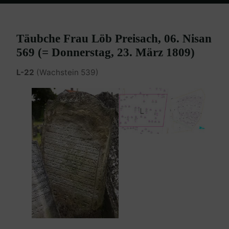
Home
Burgenland Friedhöfe
Friedhof Eisenstadt (älterer)
Preisach Täubche – 23. März 1809
Täubche Frau Löb Preisach, 06. Nisan
569 (= Donnerstag, 23. März 1809)
L-22
(Wachstein 539)