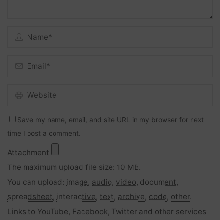
Save my name, email, and site URL in my browser for next
time I post a comment.
Attachment
The maximum upload file size: 10 MB.
You can upload:
image
,
audio
,
video
,
document
,
spreadsheet
,
interactive
,
text
,
archive
,
code
,
other
.
Links to YouTube, Facebook, Twitter and other services