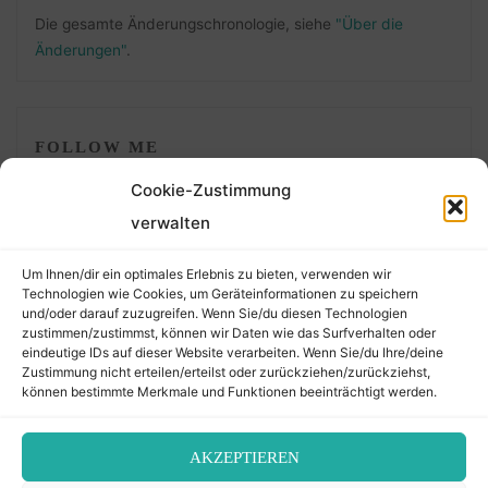
Die gesamte Änderungschronologie, siehe
"Über die
Änderungen"
.
FOLLOW ME
Cookie-Zustimmung
verwalten
Um Ihnen/dir ein optimales Erlebnis zu bieten, verwenden wir
Technologien wie Cookies, um Geräteinformationen zu speichern
und/oder darauf zuzugreifen. Wenn Sie/du diesen Technologien
zustimmen/zustimmst, können wir Daten wie das Surfverhalten oder
eindeutige IDs auf dieser Website verarbeiten. Wenn Sie/du Ihre/deine
©2026 Der Transkribierer
Zustimmung nicht erteilen/erteilst oder zurückziehen/zurückziehst,
können bestimmte Merkmale und Funktionen beeinträchtigt werden.
Back
AKZEPTIEREN
Kontakt / Impressum