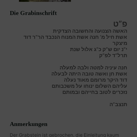
Die Grabinschrift
פ”ט
האשה הצנועה והחשובה הצדקית
אשת חיל מ’ חנה אשת המנוח הנכבד הר”ר דוד
מיצקר
י”נ יום ש”ק כ”ג אלול שנת
תרל”ד לפ”ק
חנה
עיניה למטה ולבה למעלה
אשת
חן ואשה טובה היתה לבעלה
דוד
היקר מרומם מאוד נעלה
עליהם השלום
ינוחו על משכבותם
נזכרים לטוב בחייהם ובמותם
תנצב”ה
Anmerkungen
Der Grabstein ist gebrochen, die Einleitung kaum