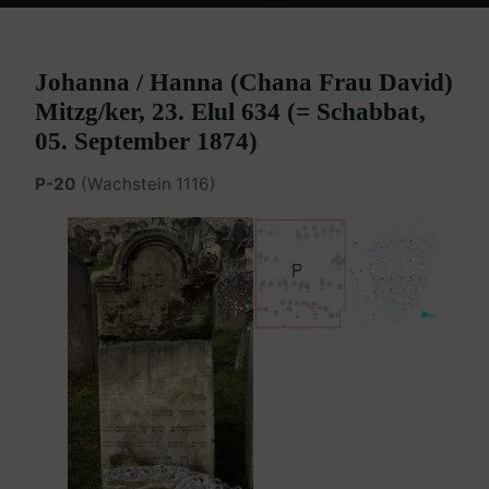
Home
Burgenland Friedhöfe
Friedhof Eisenstadt (älterer)
Mitzger Johanna – 05. September 1874
Johanna / Hanna (Chana Frau David)
Mitzg/ker, 23. Elul 634 (= Schabbat,
05. September 1874)
P-20
(Wachstein 1116)