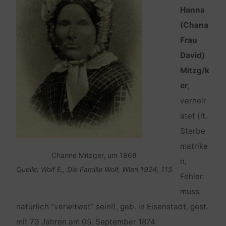
Hanna
(Chana
Frau
David)
Mitzg/k
er
,
verheir
atet (lt.
Sterbe
matrike
Channe Mitzger, um 1868
n,
Quelle: Wolf E., Die Familie Wolf, Wien 1924, 115
Fehler:
muss
natürlich “verwitwet” sein!), geb. in Eisenstadt, gest.
mit 73 Jahren am 05. September 1874