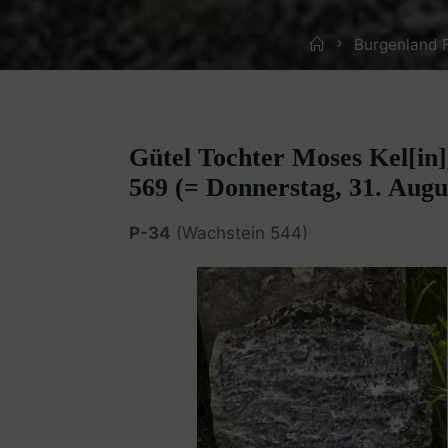
Home
Burgenland 
Gütel Tochter Moses Kel[in]
569 (= Donnerstag, 31. Augu
P-34
(Wachstein 544)