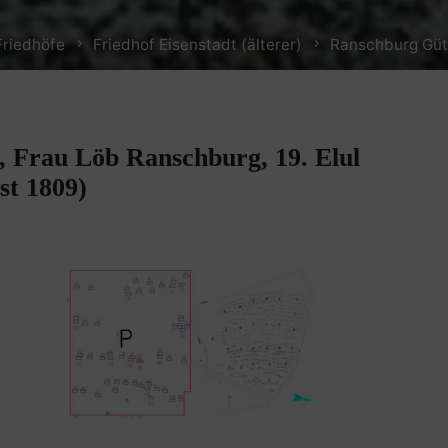
Friedhöfe
Friedhof Eisenstadt (älterer)
Ranschburg Güte
, Frau Löb Ranschburg, 19. Elul
st 1809)