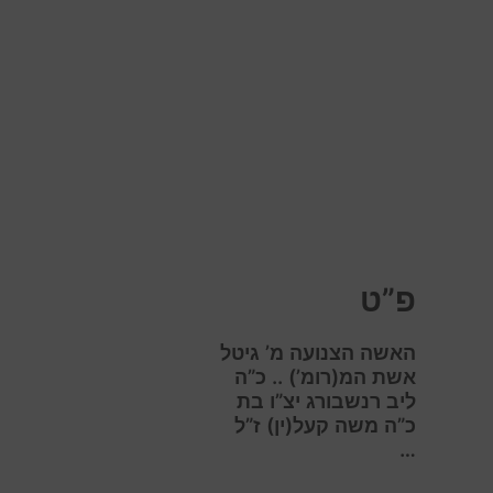
פ”ט
האשה הצנועה מ’ גיטל
אשת המ(רומ’) .. כ”ה
ליב רנשבורג יצ”ו בת
כ”ה משה קעל(ין) ז”ל
…