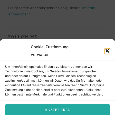
Die gesamte Änderungschronologie, siehe
"Über die
Änderungen"
.
FOLLOW ME
Cookie-Zustimmung
verwalten
Um Ihnen/dir ein optimales Erlebnis zu bieten, verwenden wir
Technologien wie Cookies, um Geräteinformationen zu speichern
und/oder darauf zuzugreifen. Wenn Sie/du diesen Technologien
zustimmen/zustimmst, können wir Daten wie das Surfverhalten oder
eindeutige IDs auf dieser Website verarbeiten. Wenn Sie/du Ihre/deine
©2026 Der Transkribierer
Zustimmung nicht erteilen/erteilst oder zurückziehen/zurückziehst,
können bestimmte Merkmale und Funktionen beeinträchtigt werden.
Back
AKZEPTIEREN