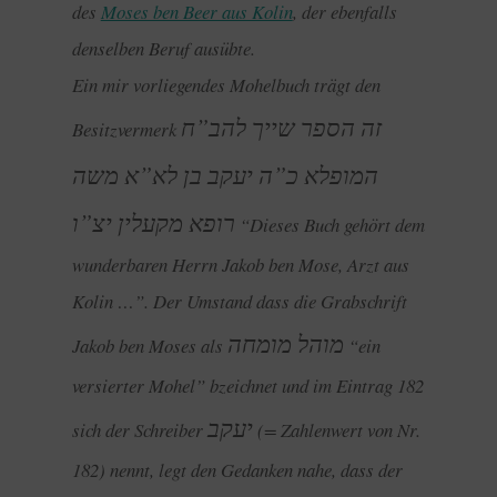
des
Moses ben Beer aus Kolin
, der ebenfalls
denselben Beruf ausübte.
Ein mir vorliegendes Mohelbuch trägt den
זה הספר שייך להב”ח
Besitzvermerk
המופלא כ”ה יעקב בן לא”א משה
רופא מקעלין יצ”ו
“Dieses Buch gehört dem
wunderbaren Herrn Jakob ben Mose, Arzt aus
Kolin …”. Der Umstand dass die Grabschrift
מוהל מומחה
Jakob ben Moses als
“ein
versierter Mohel” bzeichnet und im Eintrag 182
יעקב
sich der Schreiber
(= Zahlenwert von Nr.
182) nennt, legt den Gedanken nahe, dass der