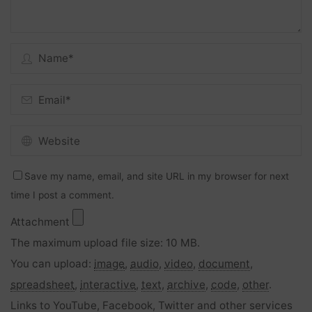
Save my name, email, and site URL in my browser for next
time I post a comment.
Attachment
The maximum upload file size: 10 MB.
You can upload:
image
,
audio
,
video
,
document
,
spreadsheet
,
interactive
,
text
,
archive
,
code
,
other
.
Links to YouTube, Facebook, Twitter and other services