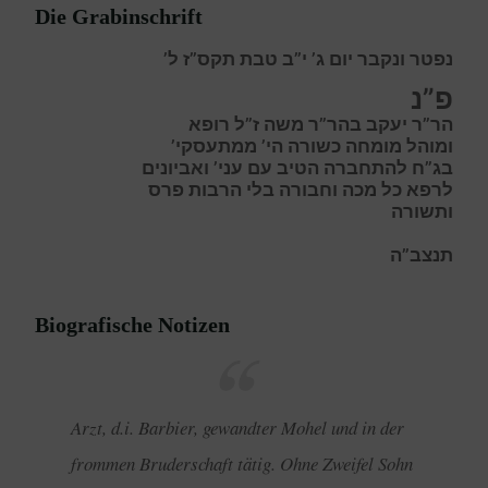
Die Grabinschrift
נפטר ונקבר יום ג’ י”ב טבת תקס”ז ל’
פ”נ
הר”ר יעקב בהר”ר משה ז”ל רופא
ומוהל מומחה כשורה הי’ ממתעסקי’
בג”ח להתחברה הטיב עם עני’ ואביונים
לרפא כל מכה וחבורה בלי הרבות פרס
ותשורה
תנצב”ה
Biografische Notizen
Arzt, d.i. Barbier, gewandter Mohel und in der
frommen Bruderschaft tätig. Ohne Zweifel Sohn