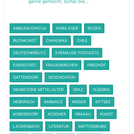
gerne gemacht, zumal die...
ABBAZIA/OPATIJA
AKIBA EGER
BOZEN
BUCHKUNST
CHANUKKA
CHILE
DEUTSCHKREUTZ
EHEMALIGE PODCASTS
EISENSTADT
FRAUENKIRCHEN
FRIEDHOF
GATTENDORF
GESCHICHTEN
GRABSTEINE MITTELALTER
GRAZ
GÜSSING
HEBRÄISCH
KARMACS
KINDER
KITTSEE
KOBERSDORF
KOSCHER
KRAKAU
KUNST
LACKENBACH
LITERATUR
MATTERSBURG