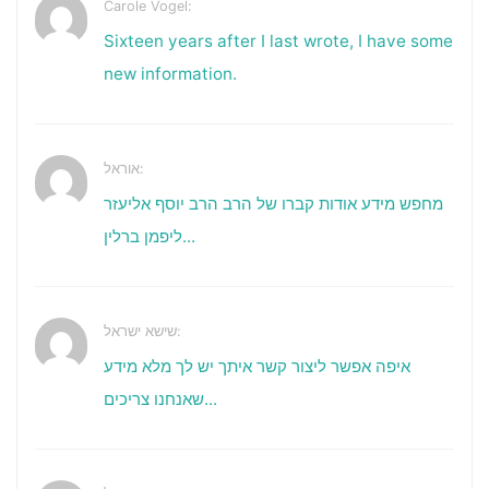
Carole Vogel:
Sixteen years after I last wrote, I have some
new information.
אוראל:
מחפש מידע אודות קברו של הרב הרב יוסף אליעזר
ליפמן ברלין...
שישא ישראל:
איפה אפשר ליצור קשר איתך יש לך מלא מידע
שאנחנו צריכים...