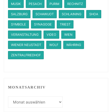
MUSIK
PESACH
PURIM
RECHNITZ
SALZBURG
SCHAWUOT
SCHLAINING
SHOA
SYMBOLE
SYNAGOGE
TRIEST
VERANSTALTUNG
VIDEO
WIEN
WIENER NEUSTADT
WOLF
WÄHRING
ZENTRALFRIEDHOF
MONATSARCHIV
Monatsarchiv