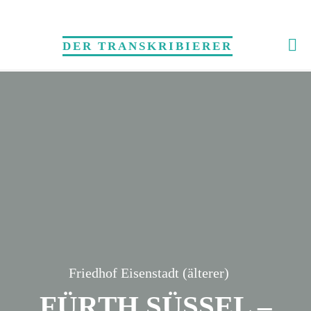
Skip
to
DER TRANSKRIBIERER
content
Friedhof Eisenstadt (älterer)
FÜRTH SÜSSEL –