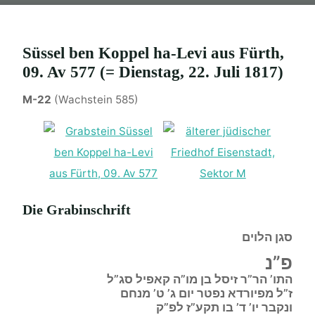
Süssel ben Koppel ha-Levi aus Fürth,
09. Av 577 (= Dienstag, 22. Juli 1817)
M-22
(Wachstein 585)
Die Grabinschrift
סגן הלוים
פ”נ
התו’ הר”ר זיסל בן מו”ה קאפיל סג”ל
ז”ל מפיורדא נפטר יום ג’ ט’ מנחם
ונקבר יו’ ד’ בו תקע”ז לפ”ק