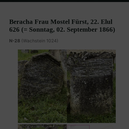
Home
Burgenland Friedhöfe
Friedhof Eisenstadt (älterer)
Fürst
Beracha – 02. September 1866
Beracha Frau Mostel Fürst, 22. Elul
626 (= Sonntag, 02. September 1866)
N-28
(Wachstein 1024)