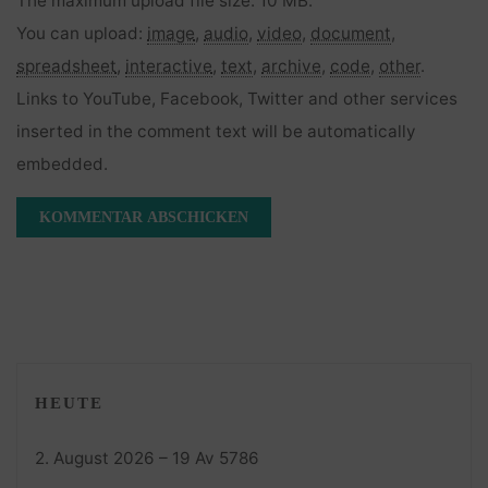
The maximum upload file size: 10 MB.
You can upload:
image
,
audio
,
video
,
document
,
spreadsheet
,
interactive
,
text
,
archive
,
code
,
other
.
Links to YouTube, Facebook, Twitter and other services
inserted in the comment text will be automatically
embedded.
HEUTE
2. August 2026 – 19 Av 5786