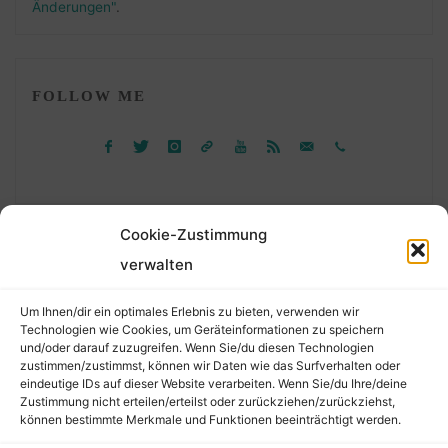
Änderungen"
.
FOLLOW ME
Cookie-Zustimmung
verwalten
Suchen
Um Ihnen/dir ein optimales Erlebnis zu bieten, verwenden wir
nach:
Technologien wie Cookies, um Geräteinformationen zu speichern
und/oder darauf zuzugreifen. Wenn Sie/du diesen Technologien
zustimmen/zustimmst, können wir Daten wie das Surfverhalten oder
eindeutige IDs auf dieser Website verarbeiten. Wenn Sie/du Ihre/deine
©2026 Der Transkribierer
Zustimmung nicht erteilen/erteilst oder zurückziehen/zurückziehst,
können bestimmte Merkmale und Funktionen beeinträchtigt werden.