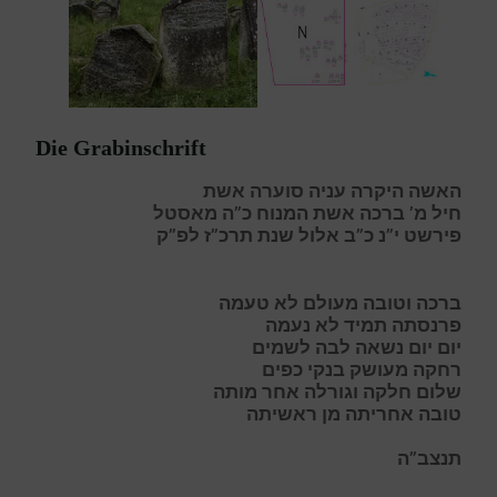
Die Grabinschrift
האשה היקרה עניה סוערה אשת
חיל מ’ ברכה אשת המנוח כ”ה מאסטל
פירשט י”נ כ”ב אלול שנת תרכ”ז לפ”ק
ברכה
וטובה מעולם לא טעמה
פ
רנסתה תמיד לא נעמה
י
ום יום נשאה לבה לשמים
ר
חקה מעושק בנקי כפים
ש
לום חלקה וגורלה אחר מותה
ט
ובה אחריתה מן ראשיתה
תנצב”ה