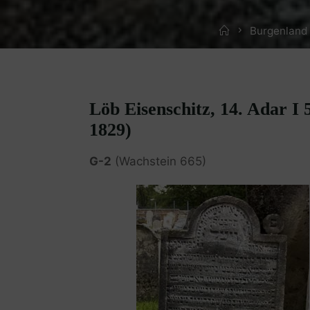
Home
Burgenland
Löb Eisenschitz, 14. Adar I 
1829)
G-2
(Wachstein 665)