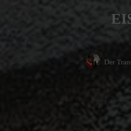
EI
Der Tran