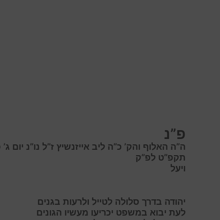
פ”נ
ה”ה האלוף והק’ כ”ה ליב אייזנשיץ ז”ל נו”נ יום ג’ 
תקפ”ט לפ”ק
ויעל
יהודה
בדרך סלולה לטייל ולרעות בגנים
ל
עת
י
בוא
ב
משפט יכריעו מעשיו הגונים