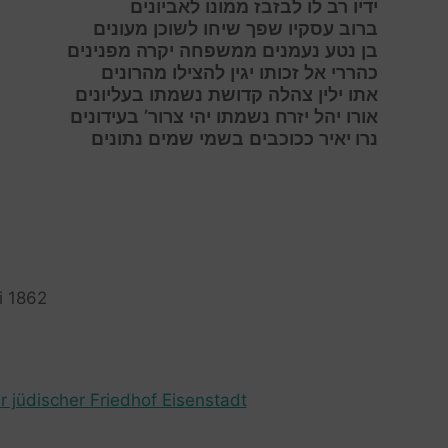
י
דיו רב לו לבזבז ממונו לאביונים
ב
רוב עסקיו שפך שיחו לשוכן מעונים
בן
נטע נעמנים ממשפחה יקרה מפנינים
כהרר
י אל זכותו יגין להצילו מהרונים
א
תו
י
לין
צ
הלה
ק
דושת נשמתו בעליונים
א
ורו
י
הל
יז
רח
נש
מתו
י
הי
צ
רור’ בעידונים
נרו יאיר
ככוכבים בשמי שמים נתונים
li 1862
r jüdischer Friedhof Eisenstadt