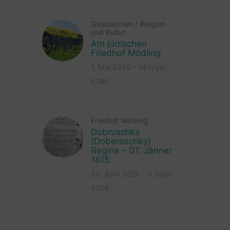
Geschichten
/
Religion
und Kultur
Am jüdischen
Friedhof Mödling
1. Mai 2026 – 14 Iyyar
5786
Friedhof Währing
Dobruschka
(Doberoschky)
Regina – 07. Jänner
1815
23. April 2026 – 6 Iyyar
5786