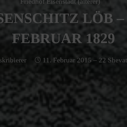
Friedhof Eisenstadt (älterer)
SENSCHITZ LÖB – 
FEBRUAR 1829
skribierer
11. Februar 2015 – 22 Sheva