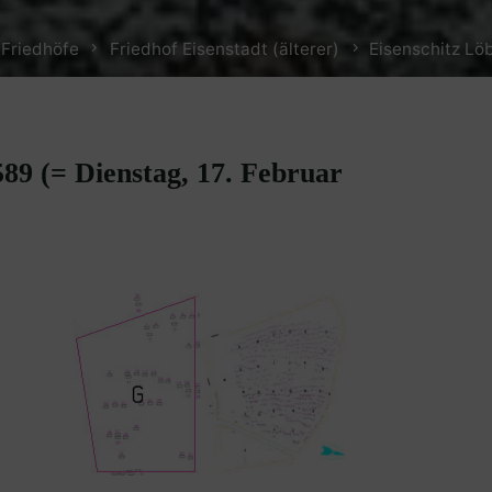
 Friedhöfe
Friedhof Eisenstadt (älterer)
Eisenschitz Löb
589 (= Dienstag, 17. Februar