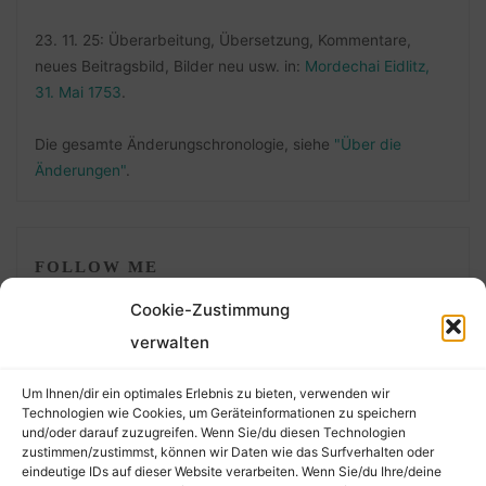
23. 11. 25: Überarbeitung, Übersetzung, Kommentare,
neues Beitragsbild, Bilder neu usw. in:
Mordechai Eidlitz,
31. Mai 1753
.
Die gesamte Änderungschronologie, siehe
"Über die
Änderungen"
.
FOLLOW ME
Cookie-Zustimmung
verwalten
Um Ihnen/dir ein optimales Erlebnis zu bieten, verwenden wir
Technologien wie Cookies, um Geräteinformationen zu speichern
und/oder darauf zuzugreifen. Wenn Sie/du diesen Technologien
zustimmen/zustimmst, können wir Daten wie das Surfverhalten oder
eindeutige IDs auf dieser Website verarbeiten. Wenn Sie/du Ihre/deine