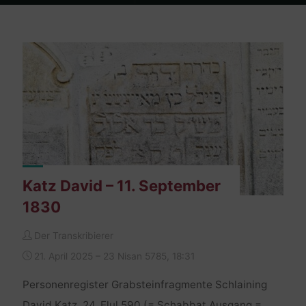
Home
Burgenland Friedhöfe
Archiv für die Kategorie
"Grabsteinfragmente Schlaining"
Katz David – 11. September
1830
Der Transkribierer
21. April 2025 – 23 Nisan 5785, 18:31
Personenregister Grabsteinfragmente Schlaining
David Katz, 24. Elul 590 (= Schabbat Ausgang =