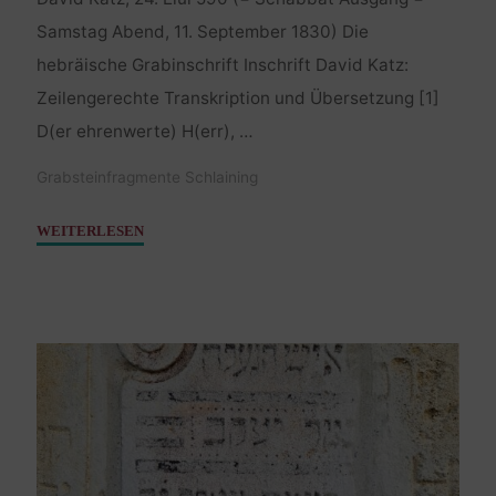
Samstag Abend, 11. September 1830) Die
hebräische Grabinschrift Inschrift David Katz:
Zeilengerechte Transkription und Übersetzung [1]
D(er ehrenwerte) H(err), …
Grabsteinfragmente Schlaining
"Katz
WEITERLESEN
David
–
11.
September
1830"