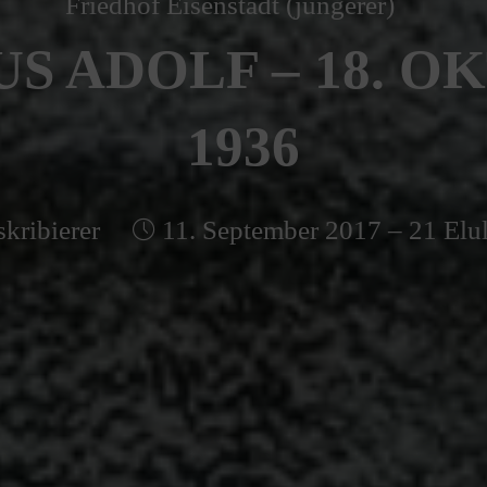
Friedhof Eisenstadt (jüngerer)
S ADOLF – 18. O
1936
kribierer
11. September 2017 – 21 Elu