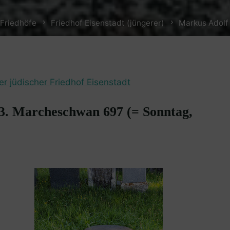
Friedhöfe
Friedhof Eisenstadt (jüngerer)
Markus Adolf 
er jüdischer Friedhof Eisenstadt
3. Marcheschwan 697 (= Sonntag,