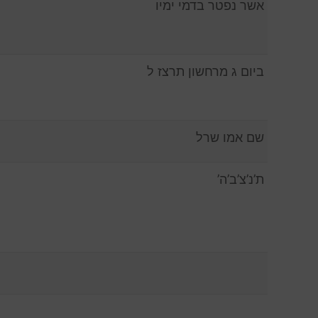
אשר נפטר בדמי ימיו
ביום ג מרחשון תרצז ל
שם אמו שרל
ת’נ’צ’ב’ה’