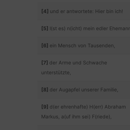
[4]
und er antwortete: Hier bin ich!
[5]
I(st es) n(icht) mein edler Eheman
[6]
ein Mensch von Tausenden,
[7]
der Arme und Schwache
unterstützte,
[8]
der Augapfel unserer Familie,
[9]
d(er ehrenhafte) H(err) Abraham
Markus, a(uf ihm sei) F(riede),