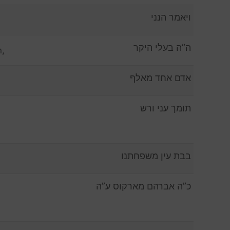
ויאמר הנני
ה”ה בעלי היקר
n,
אדם אחד מאלף
תומך עני ורש
בבת עין משפחתנו
כ”ה אברהם מארקוס ע”ה