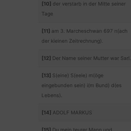
[10]
der verstarb in der Mitte seiner
Tage
[11]
am 3. Marcheschwan 697 n(ach
der kleinen Zeitrechnung).
[12]
Der Name seiner Mutter war Sarl.
[13]
S(eine) S(eele) m(öge
eingebunden sein) i(m Bund) d(es
Lebens).
[14]
ADOLF MARKUS
[15]
Du mein teurer Mann und