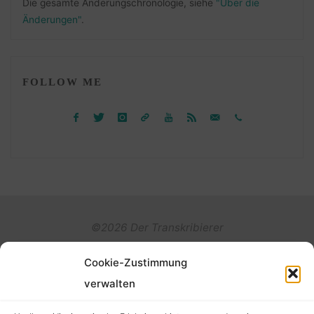
Die gesamte Änderungschronologie, siehe
"Über die
Änderungen"
.
FOLLOW ME
©2026 Der Transkribierer
Cookie-Zustimmung
Back
verwalten
Kontakt / Impressum