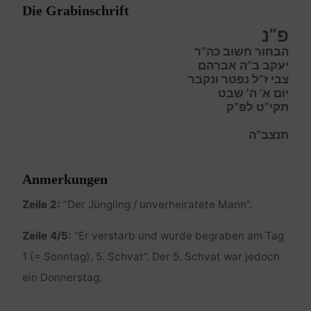
Die Grabinschrift
פ”נ
הבחור חשוב כה”ר
יעקב ב”ה אברהם
צבי ז”ל נפטר ונקבר
יום א’ ה’ שבט
תקי”ט לפ”ק
תנצב”ה
Anmerkungen
Zeile 2:
“Der Jüngling / unverheiratete Mann”.
Zeile 4/5:
“Er verstarb und wurde begraben am Tag
1 (= Sonntag), 5. Schvat”. Der 5. Schvat war jedoch
ein Donnerstag.