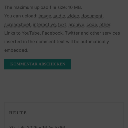
The maximum upload file size: 10 MB.
You can upload:
image
,
audio
,
video
,
document
,
spreadsheet
,
interactive
,
text
,
archive
,
code
,
other
.
Links to YouTube, Facebook, Twitter and other services
inserted in the comment text will be automatically
embedded.
HEUTE
30. July 2026 – 16 Av 5786