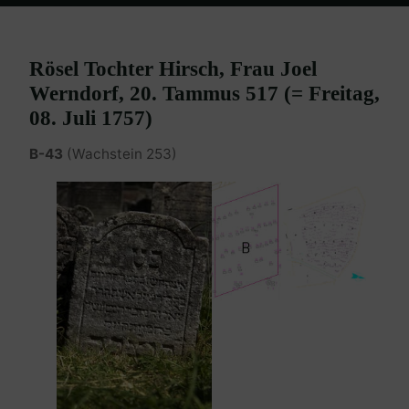
Home
Burgenland Friedhöfe
Friedhof Eisenstadt (älterer)
Wärndorfer Rösel – 08. Juli 1757
Rösel Tochter Hirsch, Frau Joel
Werndorf, 20. Tammus 517 (= Freitag,
08. Juli 1757)
B-43
(Wachstein 253)