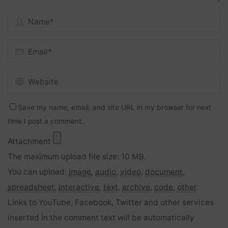
Save my name, email, and site URL in my browser for next
time I post a comment.
Attachment
The maximum upload file size: 10 MB.
You can upload:
image
,
audio
,
video
,
document
,
spreadsheet
,
interactive
,
text
,
archive
,
code
,
other
.
Links to YouTube, Facebook, Twitter and other services
inserted in the comment text will be automatically