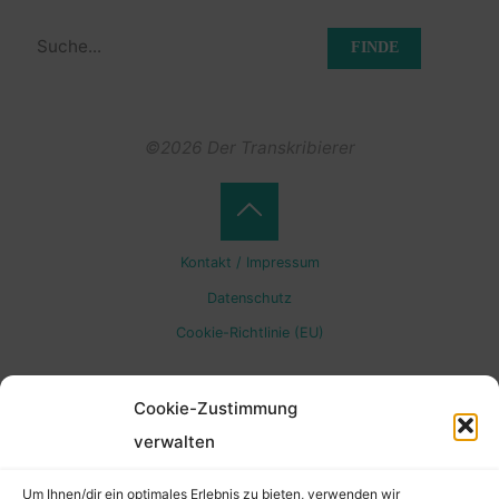
Suchen
nach:
©2026 Der Transkribierer
Back
Kontakt / Impressum
to
Datenschutz
Cookie-Richtlinie (EU)
Top
Cookie-Zustimmung
verwalten
Um Ihnen/dir ein optimales Erlebnis zu bieten, verwenden wir