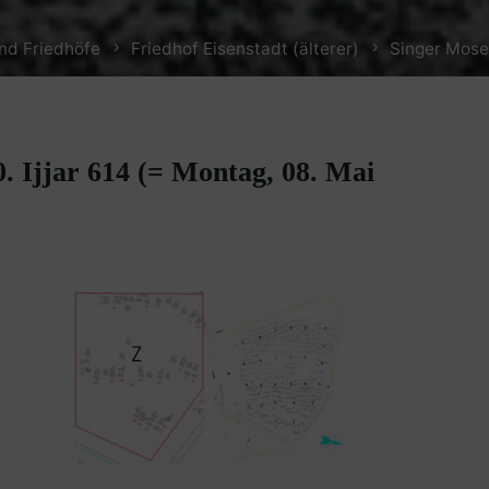
nd Friedhöfe
Friedhof Eisenstadt (älterer)
Singer Mose
0. Ijjar 614 (= Montag, 08. Mai