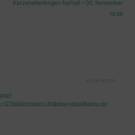
Katzenellenbogen Naftali – 05. November
1836
ANTWORTEN
.php?
=12780&limitstart=30&view=detail&lang=de
R