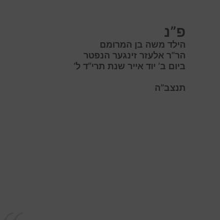
פ”נ
הילד משה בן המרומם
הר”ר אלעזר זינגער הנפטר
ביום ב’ יוד אייר שנת תרי”ד ל’
תנצב”ה