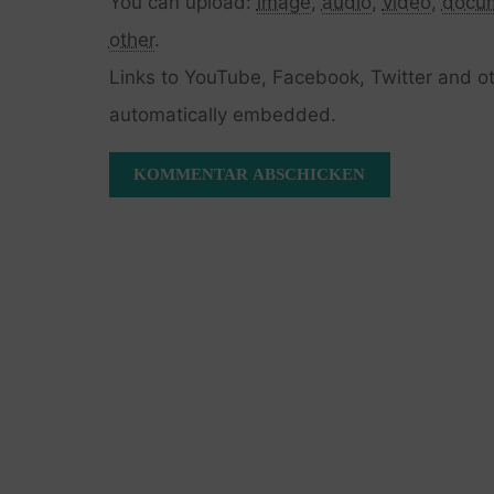
You can upload:
image
,
audio
,
video
,
docu
other
.
Links to YouTube, Facebook, Twitter and ot
automatically embedded.