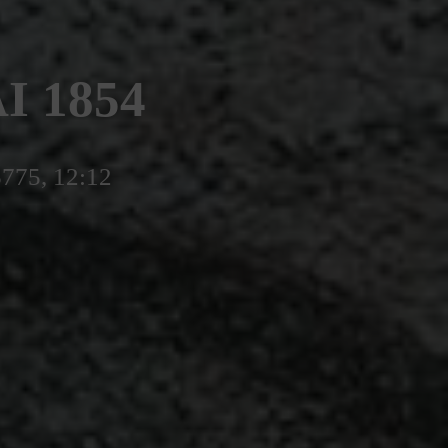
I 1854
5775, 12:12