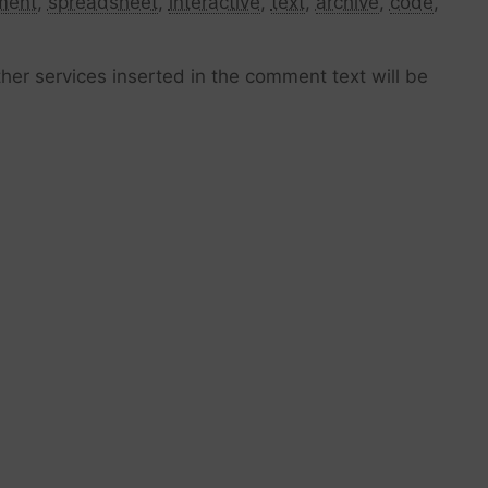
ment
,
spreadsheet
,
interactive
,
text
,
archive
,
code
,
her services inserted in the comment text will be