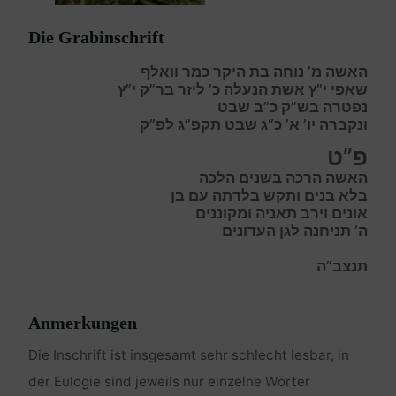
Die Grabinschrift
האשה מ’ נוחה בת היקר כמר וואלף
שאפי י”ץ אשת הנעלה כ’ ליזר בר”ק י”ץ
נפטרה בש”ק כ”ב שבט
ונקברה יו’ א’ כ”ג שבט תקפ”ג לפ”ק
פ”ט
האשה הרכה בשנים הלכה
בלא בנים ותקש בלדתה עם בן
אונים וירב תאניה ומקוננים
ה’ תניחנה לגן העדונים
תנצב”ה
Anmerkungen
Die Inschrift ist insgesamt sehr schlecht lesbar, in
der Eulogie sind jeweils nur einzelne Wörter