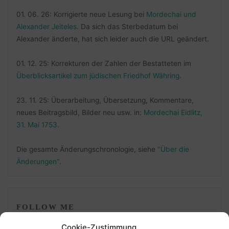
01. 06. 26: Korrigierte neue Lesung bei
Mordechai und
Alexander Jeiteles
. Da sich das Sterbedatum bei
Alexander änderte, hat sich leider auch die URL geändert.
01. 12. 25: Korrekturen der Zahlen der Bestatteten im
Überblicksartikel zum jüdischen Friedhof Währing
.
23. 11. 25: Überarbeitung, Übersetzung, Kommentare,
neues Beitragsbild, Bilder neu usw. in:
Mordechai Eidlitz,
31. Mai 1753
.
Die gesamte Änderungschronologie, siehe
"Über die
Änderungen"
.
FOLLOW ME
Cookie-Zustimmung