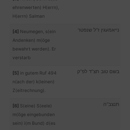
ehrenwerten) H(errn),
H(errn) Salman
נייאמעגין ז”ל שנפטר
[4]
Neumegen, s(ein
Andenken) m(öge
bewahrt werden). Er
verstarb
בשם טוב תצ”ד לפ”ק
[5]
in gutem Ruf 494
n(ach der) k(leinen)
Z(eitrechnung).
תנצב”ה
[6]
S(eine) S(eele)
m(öge eingebunden
sein) i(m Bund) d(es