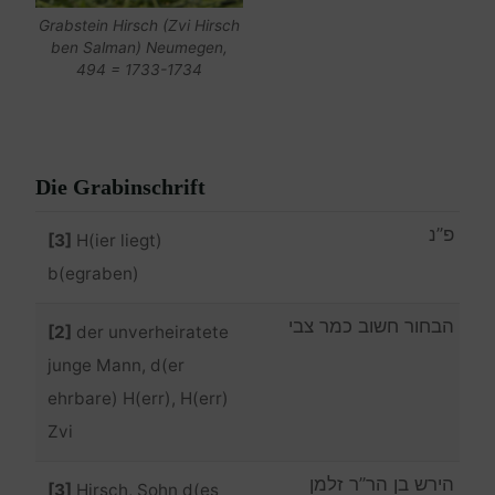
Grabstein Hirsch (Zvi Hirsch
ben Salman) Neumegen,
494 = 1733-1734
Die Grabinschrift
פ”נ
[3]
H(ier liegt)
b(egraben)
הבחור חשוב כמר צבי
[2]
der unverheiratete
junge Mann, d(er
ehrbare) H(err), H(err)
Zvi
הירש בן הר”ר זלמן
[3]
Hirsch, Sohn d(es