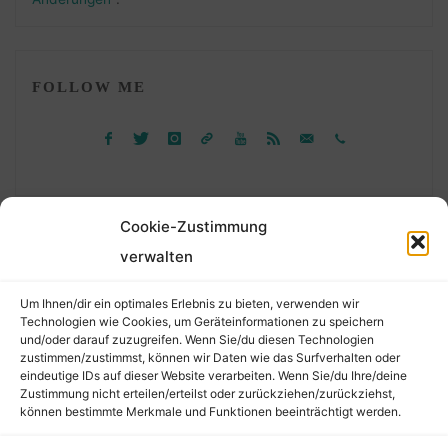
FOLLOW ME
Cookie-Zustimmung
verwalten
Suchen
Um Ihnen/dir ein optimales Erlebnis zu bieten, verwenden wir
nach:
Technologien wie Cookies, um Geräteinformationen zu speichern
und/oder darauf zuzugreifen. Wenn Sie/du diesen Technologien
zustimmen/zustimmst, können wir Daten wie das Surfverhalten oder
eindeutige IDs auf dieser Website verarbeiten. Wenn Sie/du Ihre/deine
©2026 Der Transkribierer
Zustimmung nicht erteilen/erteilst oder zurückziehen/zurückziehst,
können bestimmte Merkmale und Funktionen beeinträchtigt werden.