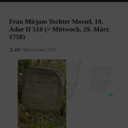
Home
Burgenland Friedhöfe
Friedhof Eisenstadt (älterer)
Mirjam Tochter Mostel – 29. März 1758
Frau Mirjam Tochter Mostel, 19.
Adar II 518 (= Mittwoch, 29. März
1758)
ב
-R6
(Wachstein 270)