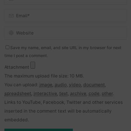
Save my name, email, and site URL in my browser for next
time I post a comment.
Attachment
The maximum upload file size: 10 MB.
You can upload:
image
,
audio
,
video
,
document
,
spreadsheet
,
interactive
,
text
,
archive
,
code
,
other
.
Links to YouTube, Facebook, Twitter and other services
inserted in the comment text will be automatically
embedded.