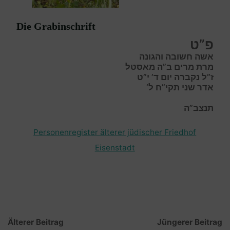
Die Grabinschrift
פ”ט
אשה חשובה והגונה
מרת מרים ב”ה מאסטל
ז”ל נקברה יום ד’ י”ט
אדר שני תקי”ח ל’
תנצב”ה
Personenregister älterer jüdischer Friedhof
Eisenstadt
Älterer Beitrag
Jüngerer Beitrag