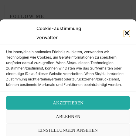
FOLLOW ME
Cookie-Zustimmung
verwalten
Um Ihnen/dir ein optimales Erlebnis zu bieten, verwenden wir
Technologien wie Cookies, um Geräteinformationen zu speichern
und/oder darauf zuzugreifen. Wenn Sie/du diesen Technologien
zustimmen/zustimmst, können wir Daten wie das Surfverhalten oder
eindeutige IDs auf dieser Website verarbeiten. Wenn Sie/du Ihre/deine
©2026 Der Transkribierer
Zustimmung nicht erteilen/erteilst oder zurückziehen/zurückziehst,
können bestimmte Merkmale und Funktionen beeinträchtigt werden.
Back
AKZEPTIEREN
Kontakt / Impressum
ABLEHNEN
to
Datenschutz
Cookie-Richtlinie (EU)
EINSTELLUNGEN ANSEHEN
Top