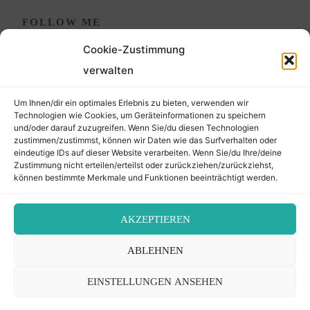
FOLLOW ME
Cookie-Zustimmung
verwalten
Um Ihnen/dir ein optimales Erlebnis zu bieten, verwenden wir
Technologien wie Cookies, um Geräteinformationen zu speichern
und/oder darauf zuzugreifen. Wenn Sie/du diesen Technologien
zustimmen/zustimmst, können wir Daten wie das Surfverhalten oder
eindeutige IDs auf dieser Website verarbeiten. Wenn Sie/du Ihre/deine
©2026 Der Transkribierer
Zustimmung nicht erteilen/erteilst oder zurückziehen/zurückziehst,
können bestimmte Merkmale und Funktionen beeinträchtigt werden.
Back
AKZEPTIEREN
Kontakt / Impressum
ABLEHNEN
to
Datenschutz
Cookie-Richtlinie (EU)
EINSTELLUNGEN ANSEHEN
Top