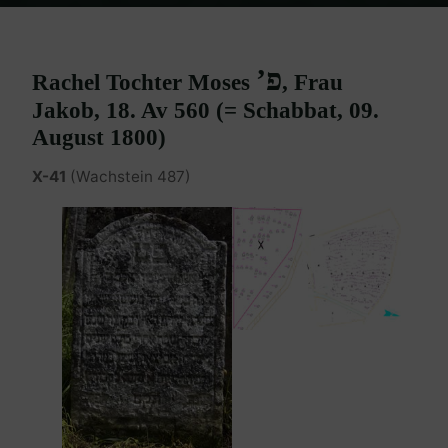
Home
Burgenland Friedhöfe
Friedhof Eisenstadt (älterer)
Neufeld Rachel – 09. August 1800
פ’
Rachel Tochter Moses
, Frau
Jakob, 18. Av 560 (= Schabbat, 09.
August 1800)
X-41
(Wachstein 487)