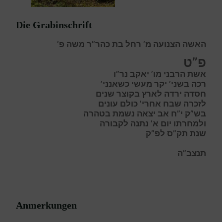
Die Grabinschrift
האשה הצנועה מ’ רחל בת כהר”ר משה פ’
פ”ט
אשת הרבני מו’ יאקב נר”ו
ר
כה בשני’ יקר מעשי כשאנני’
ח
סדה ירדה לארץ בקוצר שנים
ל
זכרה שבח אחרי’ כולם עונים
בש”ק י”ח אב יצאה נשמת בטהרה
ולמחרתו יום א’ נתנה לקבורה
שנת תק”ס לפ”ק
תנצב”ה
Anmerkungen