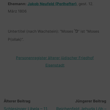
Ehemann:
Jakob Neufeld (Perlhefter)
, gest. 12.
März 1806
פ’
Untertitel (nach Wachstein): “Moses
” ist “Moses
P(ollak)”.
Personenregister älterer jüdischer Friedhof
Eisenstadt
Älterer Beitrag
Jüngerer Beitrag
Schlesinger Libela – 11.
Reichenfeld Jehuda Löb –