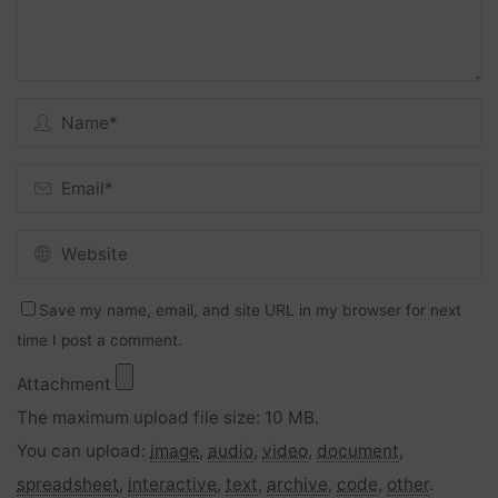
Save my name, email, and site URL in my browser for next
time I post a comment.
Attachment
The maximum upload file size: 10 MB.
You can upload:
image
,
audio
,
video
,
document
,
spreadsheet
,
interactive
,
text
,
archive
,
code
,
other
.