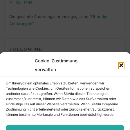
31. Mai 1753
.
Die gesamte Änderungschronologie, siehe
"Über die
Änderungen"
.
FOLLOW ME
Cookie-Zustimmung
verwalten
Um Ihnen/dir ein optimales Erlebnis zu bieten, verwenden wir
Technologien wie Cookies, um Geräteinformationen zu speichern
und/oder darauf zuzugreifen. Wenn Sie/du diesen Technologien
zustimmen/zustimmst, können wir Daten wie das Surfverhalten oder
eindeutige IDs auf dieser Website verarbeiten. Wenn Sie/du Ihre/deine
©2026 Der Transkribierer
Zustimmung nicht erteilen/erteilst oder zurückziehen/zurückziehst,
können bestimmte Merkmale und Funktionen beeinträchtigt werden.