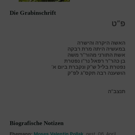
Die Grabinschrift
פ”ט
האשה היקרה והישרה
במעשיה היתה מרת רבקה
אשת התורני מהור”ר משה
בן כהר”ר רפאל נר”ו נפטרת
נפטרת בליל ש”ק ונקברת ביום א’
הושענה רבה תקס”ג לפ”ק
תנצב”ה
Biografische Notizen
Ehemann:
Moses Valentin Pollak
, gest. 06. April