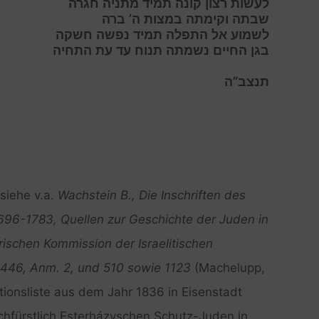
לעשות רצון קונה תמיד מתניה חגרה
שבתה וקימתה במצות ה’ ברה
לשמוע אל התפלה תמיד נפשה חשקה
בגן החיים נשמתה תנוח עד עת התחיה
תנצב”ה
siehe v.a.
Wachstein B., Die Inschriften des
 1696-1783, Quellen zur Geschichte der Juden in
rischen Kommission der Israelitischen
 446, Anm. 2, und 510 sowie 1123
(Machelupp,
tionsliste aus dem Jahr 1836 in Eisenstadt
chfürstlich Esterházyschen Schutz-Juden in