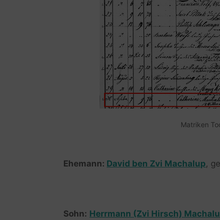
Matriken To
Ehemann:
David ben Zvi Machalup
, g
Sohn:
Herrmann (Zvi Hirsch) Machal