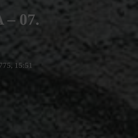
– 07.
775, 15:51