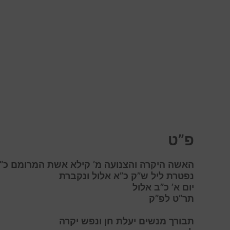
פ”ט
האשה היקרה והצנועה מ’ קילא אשת המרומם כ”ה
נפטרת ליל ש”ק כ”א אלול ונקברת
יום א’ כ”ב אלול
תר”ט לפ”ק
תבורך מנשים יעלת חן ונפש יקרה